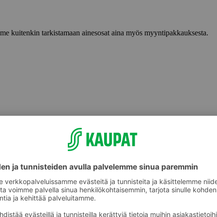
lemme kuitenkin tarkistamaan ainesosat aina myös myyntipakkauksesta.