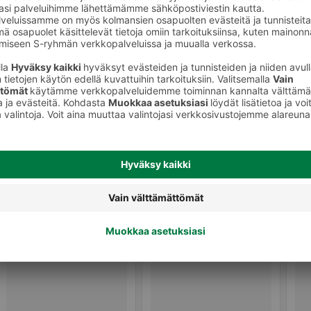
Ale-olut