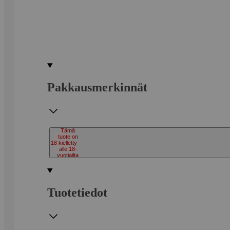
Pakkausmerkinnät
Tämä
tuote on
18
kielletty
alle 18-
vuotiailta
Tuotetiedot