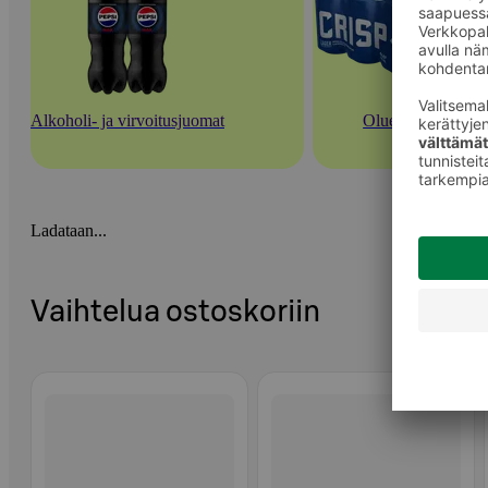
Alkoholi- ja virvoitusjuomat
Oluet
Ladataan...
Vaihtelua ostoskoriin
Ohita listaus