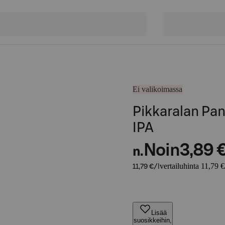
Ei valikoimassa
Pikkaralan Pa
IPA
Noin
3,89 
n.
vertailuhinta 11,79 €
11,79 €/l
Lisää
suosikkeihin,