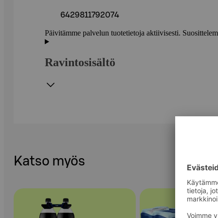
6429811792074
Päivitämme palvelun tuotetietoja aktiivisesti. Suositte
Ravintosisältö
Katso myös