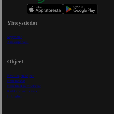
Yhteystiedot
Myymälät
Asiakaspalvelu
Ohjeet
Ensitilaajan ohjeet
Näin maksat
Näin tilaat ja muokkaat
Kaikki ohjeet ja vinkit
In English