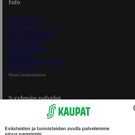
Info
S-Business yrityksille
Oiva-raportit
Osuuskauppojen yhteystiedot
Tilaus- ja toimitusehdot
Tietosuojakäytäntö
Palvelun käyttöehdot
Saavutettavuus
Mobiilisovelluksen saavutettavuus
Mainostajalle
Muuta evästeasetuksia
S-ryhmän palvelut
S-ryhmä
Asiakasomistajuus
Yhteishyvä Ruoka -sovellus