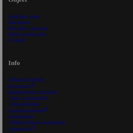
Ensitilaajan ohjeet
Näin maksat
Näin tilaat ja muokkaat
Kaikki ohjeet ja vinkit
In English
Info
S-Business yrityksille
Oiva-raportit
Osuuskauppojen yhteystiedot
Tilaus- ja toimitusehdot
Tietosuojakäytäntö
Palvelun käyttöehdot
Saavutettavuus
Mobiilisovelluksen saavutettavuus
Mainostajalle