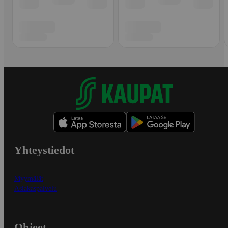
Yhteystiedot
Myymälät
Asiakaspalvelu
Ohjeet