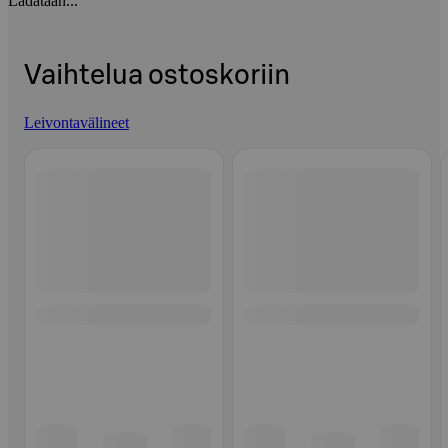
Ladataan...
Vaihtelua ostoskoriin
Leivontavälineet
Ohita listaus