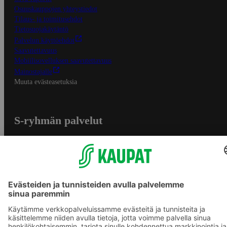
Osuuskauppojen yhteystiedot
Tilaus- ja toimitusehdot
Tietosuojakäytäntö
Palvelun käyttöehdot
Saavutettavuus
Mobiilisovelluksen saavutettavuus
Mainostajalle
Muuta evästeasetuksia
S-ryhmän palvelut
S-ryhmä
Asiakasomistajuus
Yhteishyvä Ruoka -sovellus
S-ostoslista -sovellus
Prisma.fi
Sokos.fi
S-Pankki