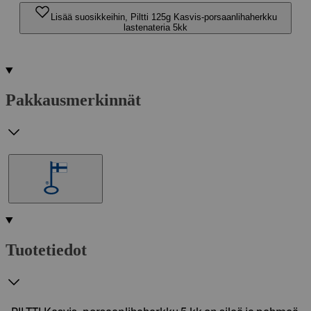
Lisää suosikkeihin, Piltti 125g Kasvis-porsaanlihaherkku
lastenateria 5kk
Pakkausmerkinnät
Tuotetiedot