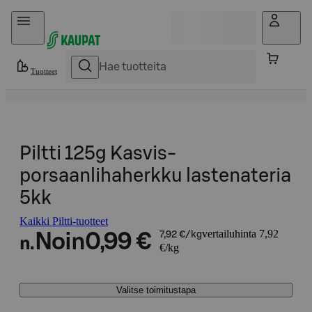
Hyppää sisältöön
Tuotteet
Piltti 125g Kasvis-
porsaanlihaherkku lastenateria
5kk
Kaikki Piltti-tuotteet
vertailuhinta 7,92
Noin
0,99 €
7,92 €/kg
n.
€/kg
Valitse toimitustapa