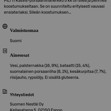
PILTTI Kasvis-porsaanlihaherkku 5 kk on sileä ja pehmeä
koostumukseltaan. Se on suunniteltu erityisesti vauvasi
ensiateriaksi. Sileän koostumuksen…
Valmistusmaa
Suomi
Ainesosat
Vesi, palsternakka (16, 9%), bataatti (15, 4%),
suomalainen porsaanliha (8, 1%), kesäkurpitsa (7, 7%),
riisijauho, rypsiöljy. Ei sisällä gluteenia.
Yhteystiedot
Suomen Nestlé Oy
Keilasatama 5, 02150 Espoo