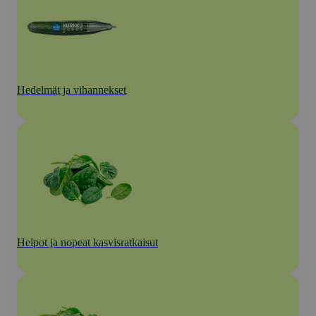
Hedelmät ja vihannekset
Helpot ja nopeat kasvisratkaisut