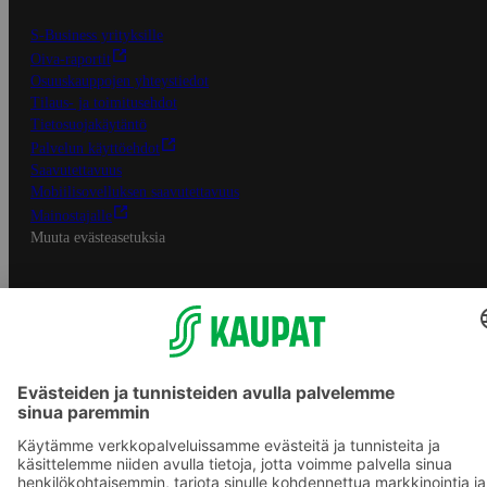
S-Business yrityksille
Oiva-raportit
Osuuskauppojen yhteystiedot
Tilaus- ja toimitusehdot
Tietosuojakäytäntö
Palvelun käyttöehdot
Saavutettavuus
Mobiilisovelluksen saavutettavuus
Mainostajalle
Muuta evästeasetuksia
S-ryhmän palvelut
S-ryhmä
Asiakasomistajuus
Yhteishyvä Ruoka -sovellus
S-ostoslista -sovellus
Prisma.fi