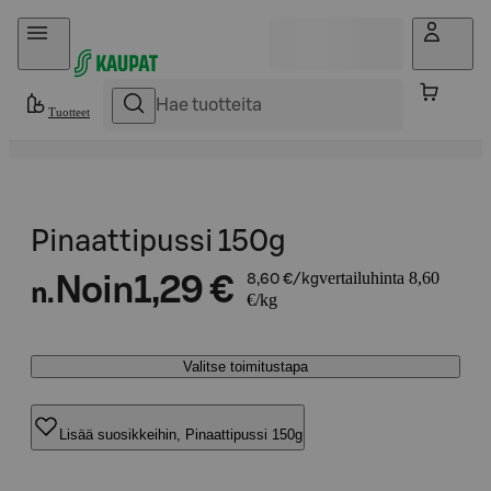
Hyppää sisältöön
Tuotteet
Pinaattipussi 150g
vertailuhinta 8,60
Noin
1,29 €
8,60 €/kg
n.
€/kg
Valitse toimitustapa
Lisää suosikkeihin, Pinaattipussi 150g