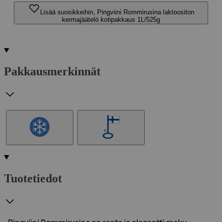
Lisää suosikkeihin, Pingviini Rommirusina laktoositon
kermajäätelö kotipakkaus 1L/525g
Pakkausmerkinnät
Tuotetiedot