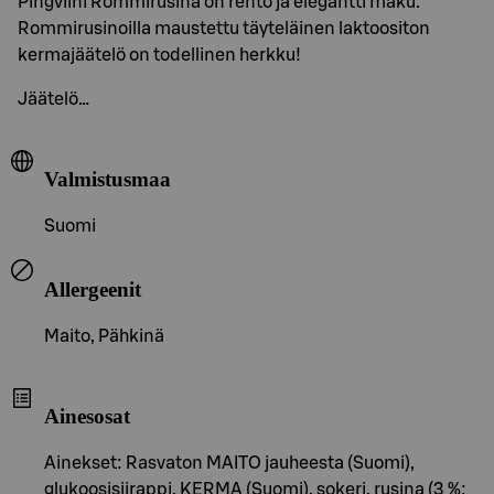
Pingviini Rommirusina on rento ja elegantti maku.
Rommirusinoilla maustettu täyteläinen laktoositon
kermajäätelö on todellinen herkku!
Jäätelö…
Valmistusmaa
Suomi
Allergeenit
Maito, Pähkinä
Ainesosat
Ainekset: Rasvaton MAITO jauheesta (Suomi),
glukoosisiirappi, KERMA (Suomi), sokeri, rusina (3 %;