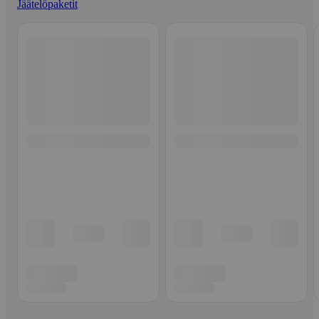
Jäätelöpaketit
Ohita listaus