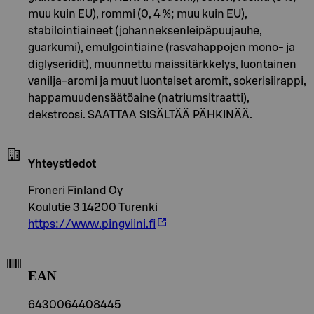
muu kuin EU), rommi (0, 4 %; muu kuin EU),
stabilointiaineet (johanneksenleipäpuujauhe,
guarkumi), emulgointiaine (rasvahappojen mono- ja
diglyseridit), muunnettu maissitärkkelys, luontainen
vanilja-aromi ja muut luontaiset aromit, sokerisiirappi,
happamuudensäätöaine (natriumsitraatti),
dekstroosi. SAATTAA SISÄLTÄÄ PÄHKINÄÄ.
Yhteystiedot
Froneri Finland Oy
Koulutie 3 14200 Turenki
https://www.pingviini.fi
EAN
6430064408445