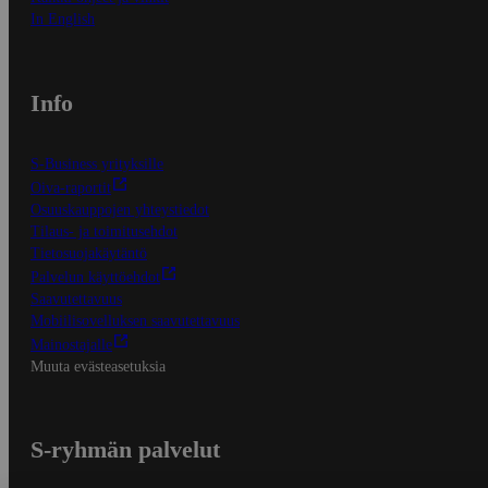
In English
Info
S-Business yrityksille
Oiva-raportit
Osuuskauppojen yhteystiedot
Tilaus- ja toimitusehdot
Tietosuojakäytäntö
Palvelun käyttöehdot
Saavutettavuus
Mobiilisovelluksen saavutettavuus
Mainostajalle
Muuta evästeasetuksia
S-ryhmän palvelut