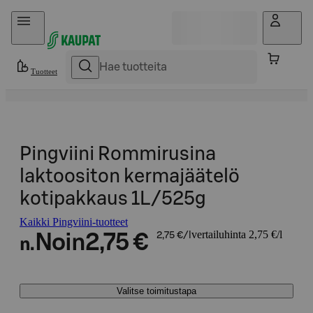
Hyppää sisältöön
Tuotteet
Pingviini Rommirusina
laktoositon kermajäätelö
kotipakkaus 1L/525g
Kaikki Pingviini-tuotteet
vertailuhinta 2,75 €/l
Noin
2,75 €
2,75 €/l
n.
Valitse toimitustapa