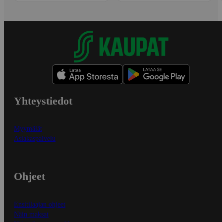
Yhteystiedot
Myymälät
Asiakaspalvelu
Ohjeet
Ensitilaajan ohjeet
Näin maksat