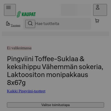
Hyppää sisältöön
Tuotteet
Ei valikoimassa
Pingviini Toffee-Suklaa &
keksihippu Vähemmän sokeria,
Laktoositon monipakkaus
8x67g
Kaikki Pingviini-tuotteet
Valitse toimitustapa