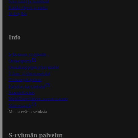
Näin tilaat ja muokkaat
Kaikki ohjeet ja vinkit
In English
Info
S-Business yrityksille
Oiva-raportit
Osuuskauppojen yhteystiedot
Tilaus- ja toimitusehdot
Tietosuojakäytäntö
Palvelun käyttöehdot
Saavutettavuus
Mobiilisovelluksen saavutettavuus
Mainostajalle
Muuta evästeasetuksia
S-ryhmän palvelut