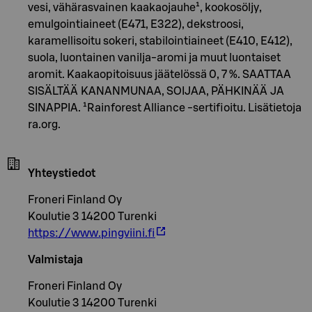
vesi, vähärasvainen kaakaojauhe¹, kookosöljy,
emulgointiaineet (E471, E322), dekstroosi,
karamellisoitu sokeri, stabilointiaineet (E410, E412),
suola, luontainen vanilja-aromi ja muut luontaiset
aromit. Kaakaopitoisuus jäätelössä 0, 7 %. SAATTAA
SISÄLTÄÄ KANANMUNAA, SOIJAA, PÄHKINÄÄ JA
SINAPPIA. ¹Rainforest Alliance -sertifioitu. Lisätietoja
ra.org.
Yhteystiedot
Froneri Finland Oy
Koulutie 3 14200 Turenki
https://www.pingviini.fi
Valmistaja
Froneri Finland Oy
Koulutie 3 14200 Turenki