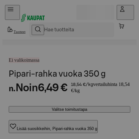
Hyppää sisältöön
Tuotteet
Ei valikoimassa
Pipari-rahka vuoka 350 g
vertailuhinta 18,54
Noin
6,49 €
18,54 €/kg
n.
€/kg
Valitse toimitustapa
Lisää suosikkeihin, Pipari-rahka vuoka 350 g