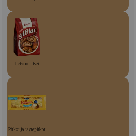
Leivonnaiset
Pitkot ja täytepitkot