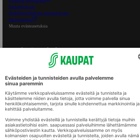
Palvelun käyttöehdot
Saavutettavuus
Mobiilisovelluksen saavutettavuus
Mainostajalle
Muuta evästeasetuksia
S-ryhmän palvelut
S-ryhmä
Asiakasomistajuus
Yhteishyvä Ruoka -sovellus
S-ostoslista -sovellus
Prisma.fi
Sokos.fi
S-Pankki
Yhteishyvä
Sokos Hotels
Raflaamo