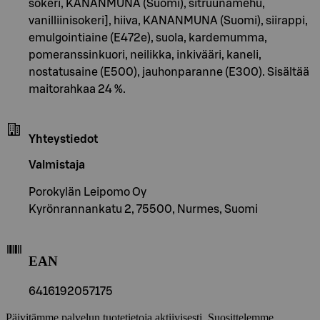
sokeri, KANANMUNA (Suomi), sitruunamehu,
vanilliinisokeri], hiiva, KANANMUNA (Suomi), siirappi,
emulgointiaine (E472e), suola, kardemumma,
pomeranssinkuori, neilikka, inkivääri, kaneli,
nostatusaine (E500), jauhonparanne (E300). Sisältää
maitorahkaa 24 %.
Yhteystiedot
Valmistaja
Porokylän Leipomo Oy
Kyrönrannankatu 2, 75500, Nurmes, Suomi
EAN
6416192057175
Päivitämme palvelun tuotetietoja aktiivisesti. Suosittelemme