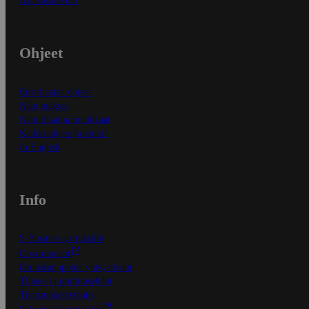
Asiakaspalvelu
Ohjeet
Ensitilaajan ohjeet
Näin maksat
Näin tilaat ja muokkaat
Kaikki ohjeet ja vinkit
In English
Info
S-Business yrityksille
Oiva-raportit
Osuuskauppojen yhteystiedot
Tilaus- ja toimitusehdot
Tietosuojakäytäntö