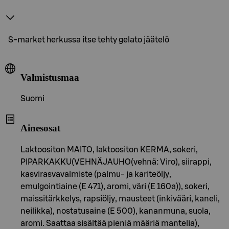
S-market herkussa itse tehty gelato jäätelö
Valmistusmaa
Suomi
Ainesosat
Laktoositon MAITO, laktoositon KERMA, sokeri,
PIPARKAKKU(VEHNÄJAUHO(vehnä: Viro), siirappi,
kasvirasvavalmiste (palmu- ja kariteöljy,
emulgointiaine (E 471), aromi, väri (E 160a)), sokeri,
maissitärkkelys, rapsiöljy, mausteet (inkivääri, kaneli,
neilikka), nostatusaine (E 500), kananmuna, suola,
aromi. Saattaa sisältää pieniä määriä mantelia),