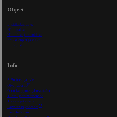
Ohjeet
Ensitilaajan ohjeet
Näin maksat
Näin tilaat ja muokkaat
Kaikki ohjeet ja vinkit
In English
Info
S-Business yrityksille
Oiva-raportit
Osuuskauppojen yhteystiedot
Tilaus- ja toimitusehdot
Tietosuojakäytäntö
Palvelun käyttöehdot
Saavutettavuus