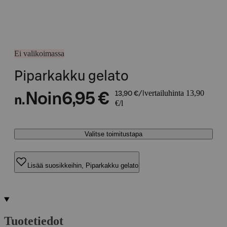
Ei valikoimassa
Piparkakku gelato
vertailuhinta 13,90
Noin
6,95 €
13,90 €/l
n.
€/l
Valitse toimitustapa
Lisää suosikkeihin, Piparkakku gelato
Tuotetiedot