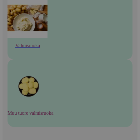
Valmisruoka
Muu tuore valmisruoka