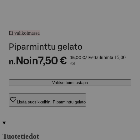
Ei valikoimassa
Piparminttu gelato
vertailuhinta 15,00
Noin
7,50 €
15,00 €/l
n.
€/l
Valitse toimitustapa
Lisää suosikkeihin, Piparminttu gelato
Tuotetiedot