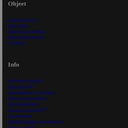
Ohjeet
Ensitilaajan ohjeet
Näin maksat
Näin tilaat ja muokkaat
Kaikki ohjeet ja vinkit
In English
Info
S-Business yrityksille
Oiva-raportit
Osuuskauppojen yhteystiedot
Tilaus- ja toimitusehdot
Tietosuojakäytäntö
Palvelun käyttöehdot
Saavutettavuus
Mobiilisovelluksen saavutettavuus
Mainostajalle