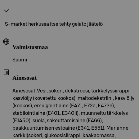
S-market herkussa itse tehty gelato jäätelö
Valmistusmaa
Suomi
Ainesosat
Ainesosat:Vesi, sokeri, dekstroosi, tärkkelyssiirappi,
kasviöljy (kovetettu kookos), maltodekstriini, kasviöljy
(kookos), emulgointiaine (E471, E72a, E472e),
stabilointiaine (E401, E340ii), muunneltu tärkkelys
(E1450), suola, sakeuttamisaine (E466),
paakkuuntumisen estoaine (E341, E551), Marianne
karkki(sokeri, glukoosisiirappi, kaakaomassa,