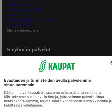
Tietosuojakäytäntö
Palvelun käyttöehdot
Saavutettavuus
Mobiilisovelluksen saavutettavuus
Mainostajalle
Muuta evästeasetuksia
S-ryhmän palvelut
S-ryhmä
Asiakasomistajuus
Yhteishyvä Ruoka -sovellus
S-ostoslista -sovellus
Prisma.fi
Sokos.fi
S-Pankki
Yhteishyvä
Sokos Hotels