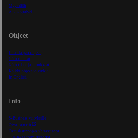
Myymälät
Asiakaspalvelu
Ohjeet
Ensitilaajan ohjeet
Näin maksat
Näin tilaat ja muokkaat
Kaikki ohjeet ja vinkit
In English
Info
S-Business yrityksille
Oiva-raportit
Osuuskauppojen yhteystiedot
Tilaus- ja toimitusehdot