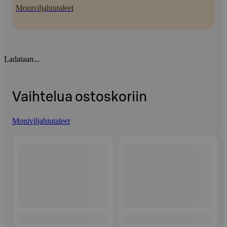
Moniviljahiutaleet
Ladataan...
Vaihtelua ostoskoriin
Moniviljahiutaleet
Ohita listaus