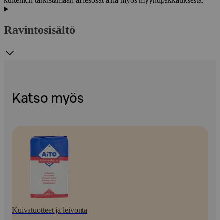
kuitenkin tarkistamaan ainesosat aina myös myyntipakkauksesta.
Ravintosisältö
Katso myös
Kuivatuotteet ja leivonta