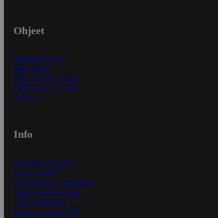
Ohjeet
Ensitilaajan ohjeet
Näin maksat
Näin tilaat ja muokkaat
Kaikki ohjeet ja vinkit
In English
Info
S-Business yrityksille
Oiva-raportit
Osuuskauppojen yhteystiedot
Tilaus- ja toimitusehdot
Tietosuojakäytäntö
Palvelun käyttöehdot