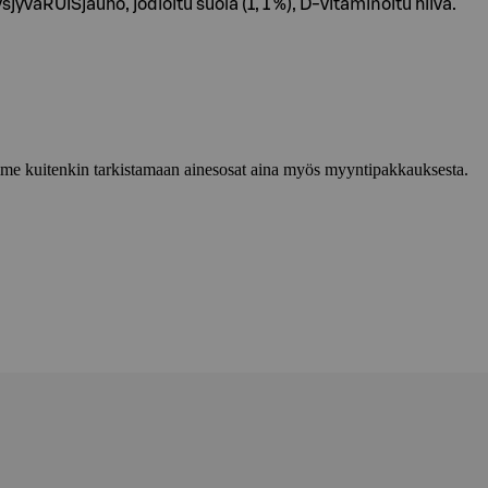
yväRUISjauho, jodioitu suola (1, 1 %), D-vitaminoitu hiiva.
lemme kuitenkin tarkistamaan ainesosat aina myös myyntipakkauksesta.