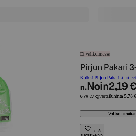
Ei valikoimassa
Pirjon Pakari 3
Kaikki Pirjon Pakari -tuotteet
Noin
2,19 
n.
vertailuhinta 5,76 
5,76 €/kg
Valitse toimitu
Lisää
suosikkeihin,