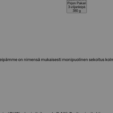
Pirjon Pakari
3-viljanleipä
380 g
eipämme on nimensä mukaisesti monipuolinen sekoitus kolmea 