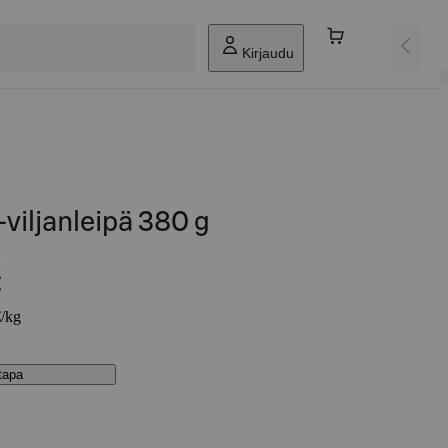
Kirjaudu
-viljanleipä 380 g
€
€/kg
stapa