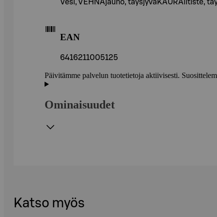
Vesi, VEHNÄjauho, täysjyväKAURAlitiste, taysj
EAN
6416211005125
Päivitämme palvelun tuotetietoja aktiivisesti. Suositte
Ominaisuudet
Katso myös