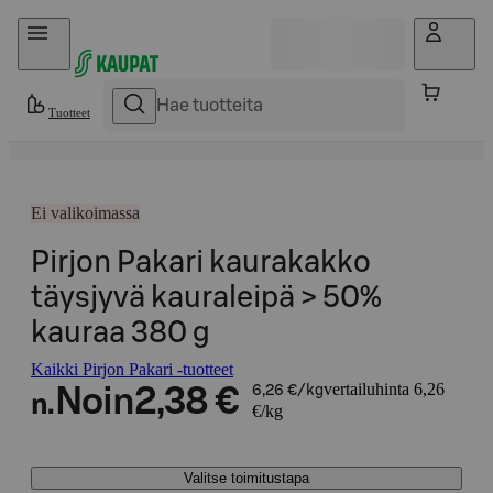
Hyppää sisältöön
Tuotteet
Ei valikoimassa
Pirjon Pakari kaurakakko
täysjyvä kauraleipä > 50%
kauraa 380 g
Kaikki Pirjon Pakari -tuotteet
vertailuhinta 6,26
Noin
2,38 €
6,26 €/kg
n.
€/kg
Valitse toimitustapa