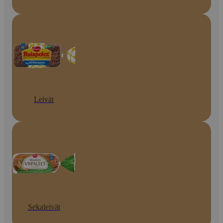
Leivät
Sekaleivät