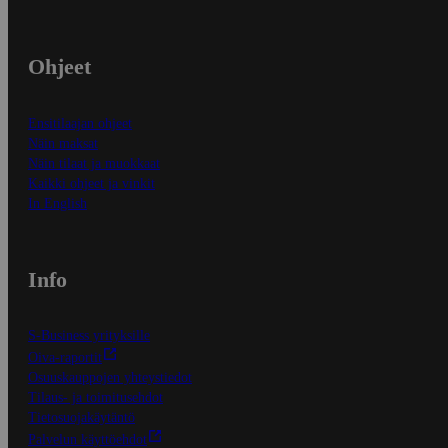
Ohjeet
Ensitilaajan ohjeet
Näin maksat
Näin tilaat ja muokkaat
Kaikki ohjeet ja vinkit
In English
Info
S-Business yrityksille
Oiva-raportit
Osuuskauppojen yhteystiedot
Tilaus- ja toimitusehdot
Tietosuojakäytäntö
Palvelun käyttöehdot