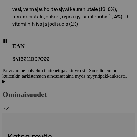
vesi, vehnäjauho, täysjyväkaurahiutale (13, 8%),
perunahiutale, sokeri, rypsiöljy, sipulirouhe (1, 4%), D-
vitamiinihiiva ja jodisuola (1%)
EAN
6416211007099
Päivitämme palvelun tuotetietoja aktiivisesti. Suosittelemme
kuitenkin tarkistamaan ainesosat aina myös myyntipakkauksesta.
Ominaisuudet