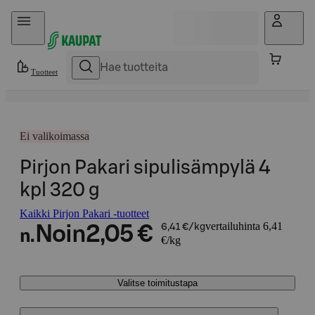
Hyppää sisältöön
Tuotteet
Ei valikoimassa
Pirjon Pakari sipulisämpylä 4
kpl 320 g
Kaikki Pirjon Pakari -tuotteet
vertailuhinta 6,41
Noin
2,05 €
6,41 €/kg
n.
€/kg
Valitse toimitustapa