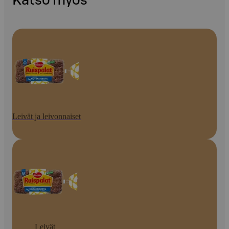
Katso myös
Leivät ja leivonnaiset
Leivät