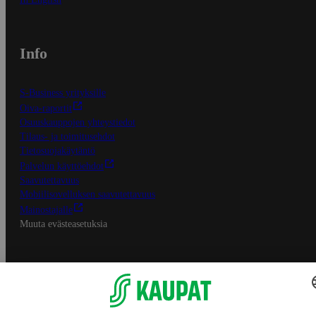
Info
S-Business yrityksille
Oiva-raportit
Osuuskauppojen yhteystiedot
Tilaus- ja toimitusehdot
Tietosuojakäytäntö
Palvelun käyttöehdot
Saavutettavuus
Mobiilisovelluksen saavutettavuus
Mainostajalle
Muuta evästeasetuksia
S-ryhmän palvelut