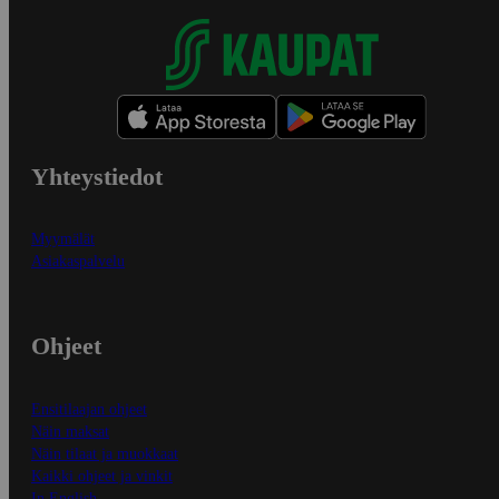
Yhteystiedot
Myymälät
Asiakaspalvelu
Ohjeet
Ensitilaajan ohjeet
Näin maksat
Näin tilaat ja muokkaat
Kaikki ohjeet ja vinkit
In English