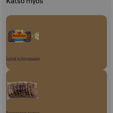
Katso myös
Leivät ja leivonnaiset
Paistopisteen tuotteet