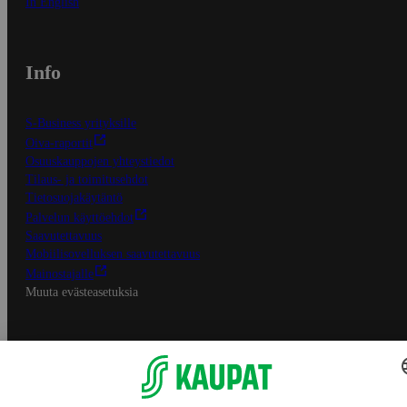
In English
Info
S-Business yrityksille
Oiva-raportit
Osuuskauppojen yhteystiedot
Tilaus- ja toimitusehdot
Tietosuojakäytäntö
Palvelun käyttöehdot
Saavutettavuus
Mobiilisovelluksen saavutettavuus
Mainostajalle
Muuta evästeasetuksia
S-ryhmän palvelut