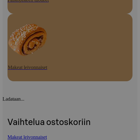
Makeat leivonnaiset
Ladataan...
Vaihtelua ostoskoriin
Makeat leivonnaiset