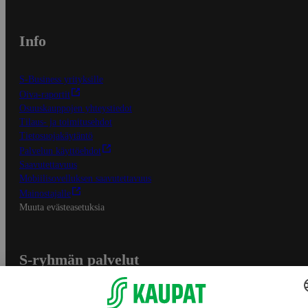
Info
S-Business yrityksille
Oiva-raportit
Osuuskauppojen yhteystiedot
Tilaus- ja toimitusehdot
Tietosuojakäytäntö
Palvelun käyttöehdot
Saavutettavuus
Mobiilisovelluksen saavutettavuus
Mainostajalle
Muuta evästeasetuksia
S-ryhmän palvelut
S-ryhmä