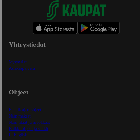
Yhteystiedot
Myymälät
Asiakaspalvelu
Ohjeet
Ensitilaajan ohjeet
Näin maksat
Näin tilaat ja muokkaat
Kaikki ohjeet ja vinkit
In English