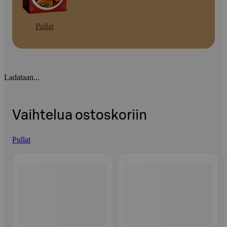
Pullat
Ladataan...
Vaihtelua ostoskoriin
Pullat
Ohita listaus