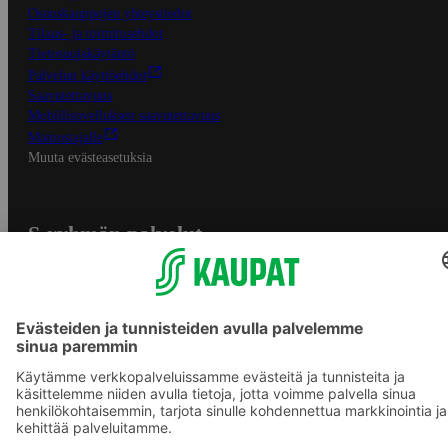
Osuuskauppojen yhteystiedot
Tilaus- ja toimitusehdot
Tietosuojakäytäntö
Palvelun käyttöehdot
Saavutettavuus
Mobiilisovelluksen saavutettavuus
Mainostajalle
Muuta evästeasetuksia
S-ryhmän palvelut
S-ryhmä
Asiakasomistajuus
Yhteishyvä Ruoka -sovellus
S-ostoslista -sovellus
Prisma.fi
Sokos.fi
S-Pankki
Yhteishyvä