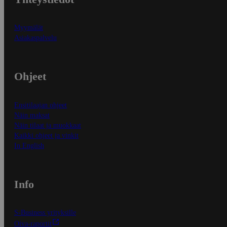
Myymälät
Asiakaspalvelu
Ohjeet
Ensitilaajan ohjeet
Näin maksat
Näin tilaat ja muokkaat
Kaikki ohjeet ja vinkit
In English
Info
S-Business yrityksille
Oiva-raportit