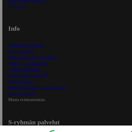
Kaikki ohjeet ja vinkit
In English
Info
S-Business yrityksille
Oiva-raportit
Osuuskauppojen yhteystiedot
Tilaus- ja toimitusehdot
Tietosuojakäytäntö
Palvelun käyttöehdot
Saavutettavuus
Mobiilisovelluksen saavutettavuus
Mainostajalle
Muuta evästeasetuksia
S-ryhmän palvelut