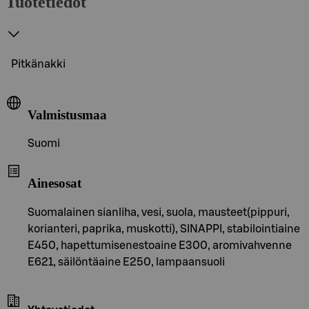
Tuotetiedot
Pitkänakki
Valmistusmaa
Suomi
Ainesosat
Suomalainen sianliha, vesi, suola, mausteet(pippuri,
korianteri, paprika, muskotti), SINAPPI, stabilointiaine
E450, hapettumisenestoaine E300, aromivahvenne
E621, säilöntäaine E250, lampaansuoli