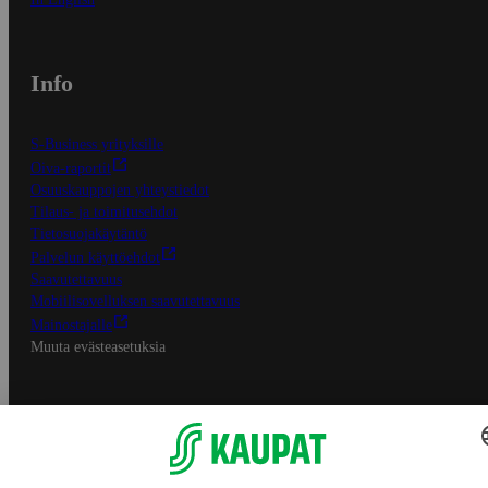
Info
S-Business yrityksille
Oiva-raportit
Osuuskauppojen yhteystiedot
Tilaus- ja toimitusehdot
Tietosuojakäytäntö
Palvelun käyttöehdot
Saavutettavuus
Mobiilisovelluksen saavutettavuus
Mainostajalle
Muuta evästeasetuksia
S-ryhmän palvelut