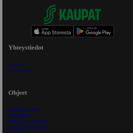
Yhteystiedot
Myymälät
Asiakaspalvelu
Ohjeet
Ensitilaajan ohjeet
Näin maksat
Näin tilaat ja muokkaat
Kaikki ohjeet ja vinkit
In English