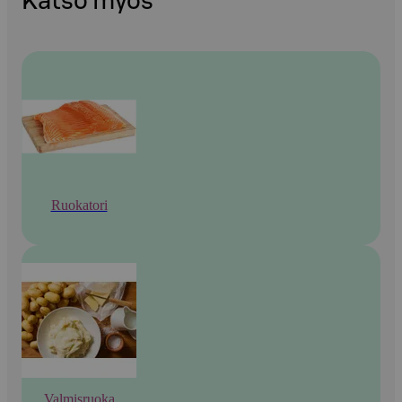
Katso myös
Ruokatori
Valmisruoka