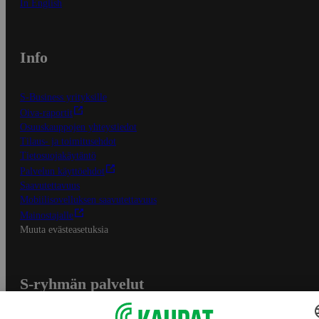
In English
Info
S-Business yrityksille
Oiva-raportit
Osuuskauppojen yhteystiedot
Tilaus- ja toimitusehdot
Tietosuojakäytäntö
Palvelun käyttöehdot
Saavutettavuus
Mobiilisovelluksen saavutettavuus
Mainostajalle
Muuta evästeasetuksia
S-ryhmän palvelut