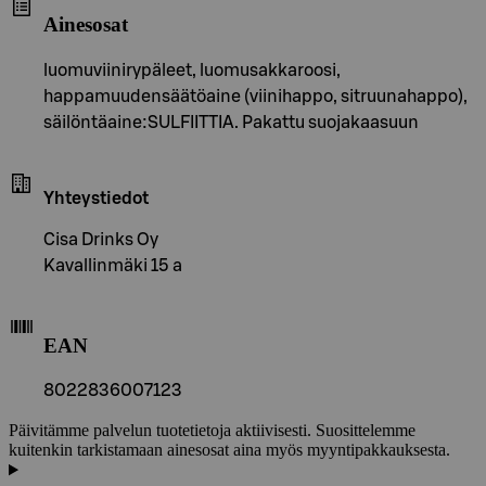
Ainesosat
luomuviinirypäleet, luomusakkaroosi,
happamuudensäätöaine (viinihappo, sitruunahappo),
säilöntäaine:SULFIITTIA. Pakattu suojakaasuun
Yhteystiedot
Cisa Drinks Oy
Kavallinmäki 15 a
EAN
8022836007123
Päivitämme palvelun tuotetietoja aktiivisesti. Suosittelemme
kuitenkin tarkistamaan ainesosat aina myös myyntipakkauksesta.