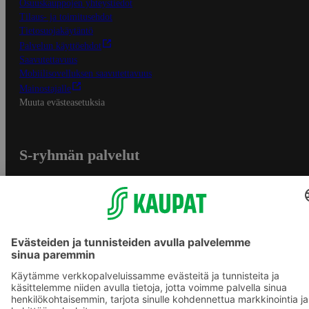
Osuuskauppojen yhteystiedot
Tilaus- ja toimitusehdot
Tietosuojakäytäntö
Palvelun käyttöehdot
Saavutettavuus
Mobiilisovelluksen saavutettavuus
Mainostajalle
Muuta evästeasetuksia
S-ryhmän palvelut
S-ryhmä
Asiakasomistajuus
Yhteishyvä Ruoka -sovellus
S-ostoslista -sovellus
Prisma.fi
Sokos.fi
S-Pankki
Yhteishyvä