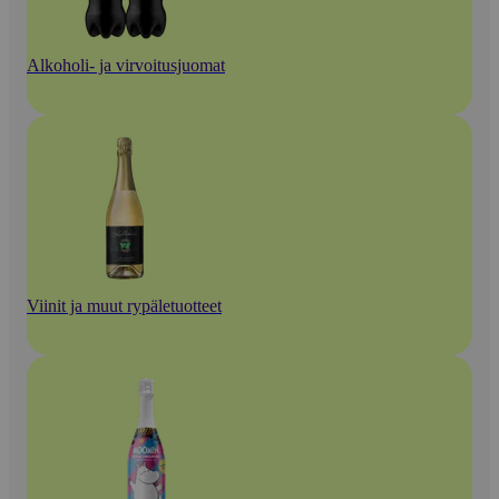
Alkoholi- ja virvoitusjuomat
Viinit ja muut rypäletuotteet