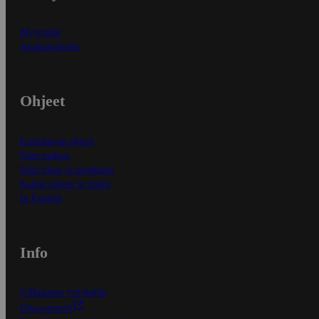
Myymälät
Asiakaspalvelu
Ohjeet
Ensitilaajan ohjeet
Näin maksat
Näin tilaat ja muokkaat
Kaikki ohjeet ja vinkit
In English
Info
S-Business yrityksille
Oiva-raportit