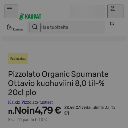
Hyppää sisältöön
Tuotteet
Puolimakea
Pizzolato Organic Spumante
Ottavio kuohuviini 8,0 til-%
20cl plo
Kaikki Pizzolato-tuotteet
vertailuhinta 23,45
Noin
4,79 €
23,45 €/l
n.
€/l
Sisältää pantin 0,10 €