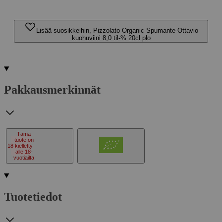
Lisää suosikkeihin, Pizzolato Organic Spumante Ottavio
kuohuviini 8,0 til-% 20cl plo
Pakkausmerkinnät
Tämä
tuote on
18
kielletty
alle 18-
vuotiailta
Tuotetiedot