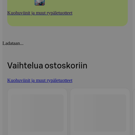
Kuohuviinit ja muut rypäletuotteet
Ladataan...
Vaihtelua ostoskoriin
Kuohuviinit ja muut rypäletuotteet
Ohita listaus