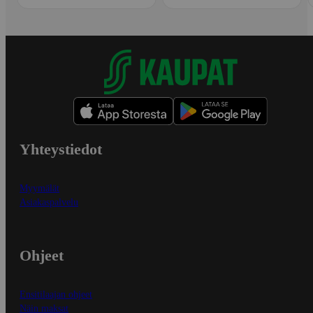
Yhteystiedot
Myymälät
Asiakaspalvelu
Ohjeet
Ensitilaajan ohjeet
Näin maksat