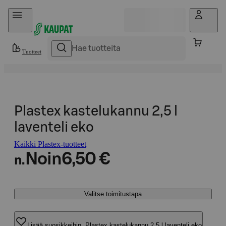
Hyppää sisältöön
Tuotteet
Plastex kastelukannu 2,5 l
laventeli eko
Kaikki Plastex-tuotteet
Noin
6,50 €
n.
Valitse toimitustapa
Lisää suosikkeihin, Plastex kastelukannu 2,5 l laventeli eko