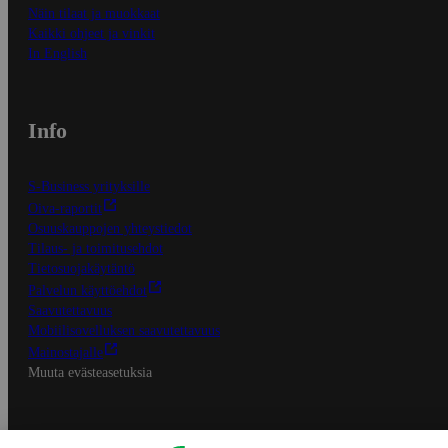
Näin tilaat ja muokkaat
Kaikki ohjeet ja vinkit
In English
Info
S-Business yrityksille
Oiva-raportit
Osuuskauppojen yhteystiedot
Tilaus- ja toimitusehdot
Tietosuojakäytäntö
Palvelun käyttöehdot
Saavutettavuus
Mobiilisovelluksen saavutettavuus
Mainostajalle
Muuta evästeasetuksia