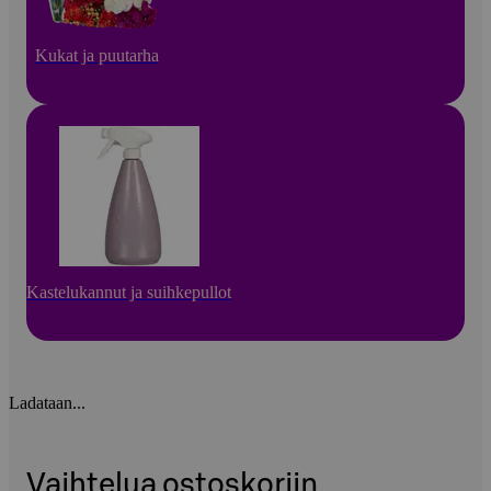
Kukat ja puutarha
Kastelukannut ja suihkepullot
Ladataan...
Vaihtelua ostoskoriin