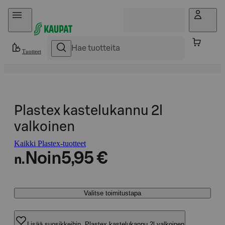
Hyppää sisältöön
Tuotteet
Plastex kastelukannu 2l
valkoinen
Kaikki Plastex-tuotteet
Noin
5,95 €
n.
Valitse toimitustapa
Lisää suosikkeihin, Plastex kastelukannu 2l valkoinen