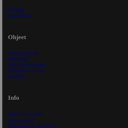
Myymälät
Asiakaspalvelu
Ohjeet
Ensitilaajan ohjeet
Näin maksat
Näin tilaat ja muokkaat
Kaikki ohjeet ja vinkit
In English
Info
S-Business yrityksille
Oiva-raportit
Osuuskauppojen yhteystiedot