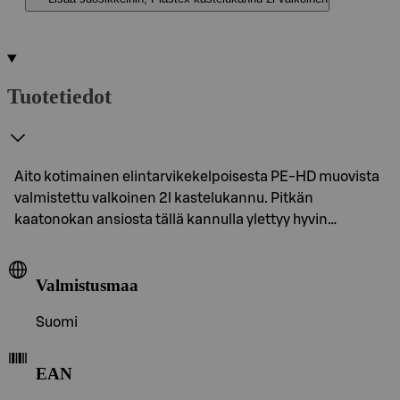
Tuotetiedot
Aito kotimainen elintarvikekelpoisesta PE-HD muovista
valmistettu valkoinen 2l kastelukannu. Pitkän
kaatonokan ansiosta tällä kannulla ylettyy hyvin…
Valmistusmaa
Suomi
EAN