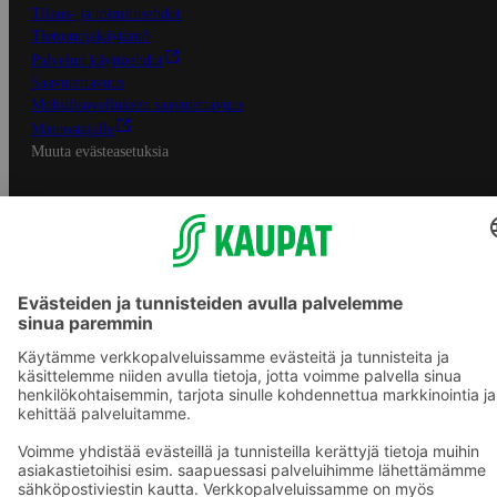
Tilaus- ja toimitusehdot
Tietosuojakäytäntö
Palvelun käyttöehdot
Saavutettavuus
Mobiilisovelluksen saavutettavuus
Mainostajalle
Muuta evästeasetuksia
S-ryhmän palvelut
S-ryhmä
Asiakasomistajuus
Yhteishyvä Ruoka -sovellus
S-ostoslista -sovellus
Prisma.fi
Sokos.fi
S-Pankki
Yhteishyvä
Sokos Hotels