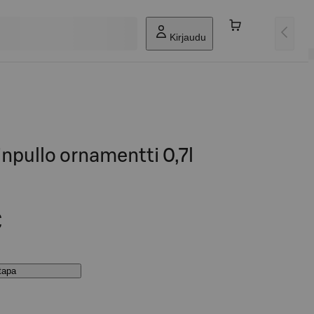
Kirjaudu
npullo ornamentti 0,7l
€
stapa