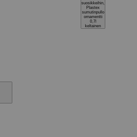
suosikkeihin,
Plastex
sumutinpullo
ornamentti
0,7l
keltainen