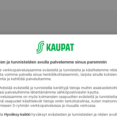
Kastelukannut ja suihkepullot