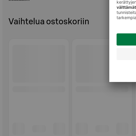
Vaihtelua ostoskoriin
Ohita listaus