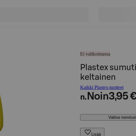
Ei valikoimassa
Plastex sumuti
keltainen
Kaikki Plastex-tuotteet
Noin
3,95 
n.
Valitse toimitu
Lisää