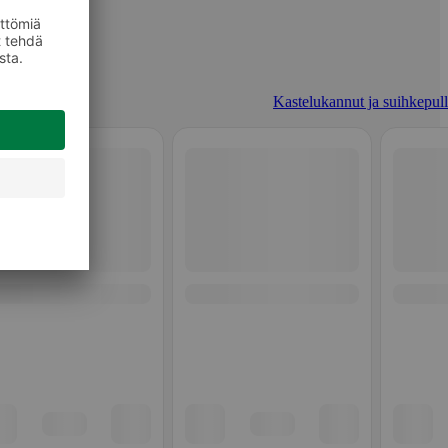
Kastelukannut ja suihkepull