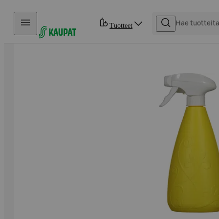
Hyppää sisältöön
Tuotteet