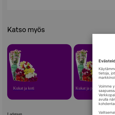
Katso myös
Kukat ja koti
Kukat ja puutarha
Ladataan...