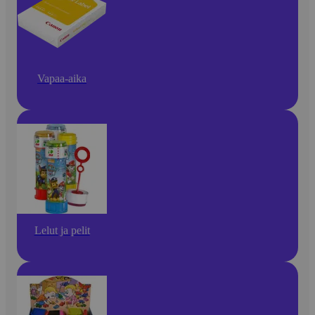
Vapaa-aika
Lelut ja pelit