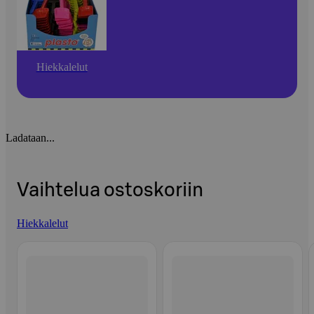
Hiekkalelut
Ladataan...
Vaihtelua ostoskoriin
Hiekkalelut
Ohita listaus