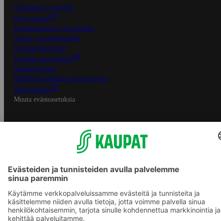
S-Business yrityksille
Oiva-raportit
Osuuskauppojen yhteystiedot
Tilaus- ja toimitusehdot
Tietosuojakäytäntö
Palvelun käyttöehdot
Saavutettavuus
Mobiilisovelluksen saavutettavuus
Mainostajalle
Muuta evästeasetuksia
S-ryhmän palvelut
S-ryhmä
Asiakasomistajuus
Yhteishyvä Ruoka -sovellus
S-ostoslista -sovellus
Prisma.fi
Sokos.fi