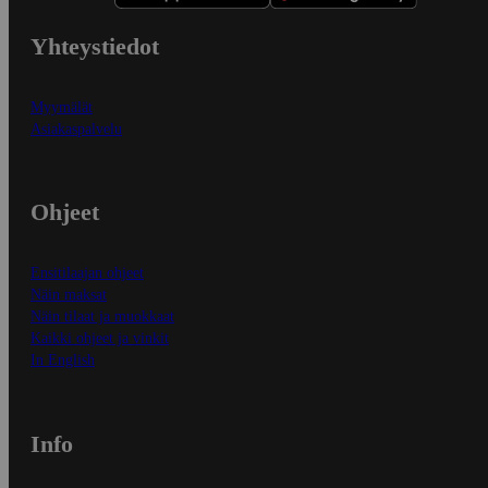
Yhteystiedot
Myymälät
Asiakaspalvelu
Ohjeet
Ensitilaajan ohjeet
Näin maksat
Näin tilaat ja muokkaat
Kaikki ohjeet ja vinkit
In English
Info