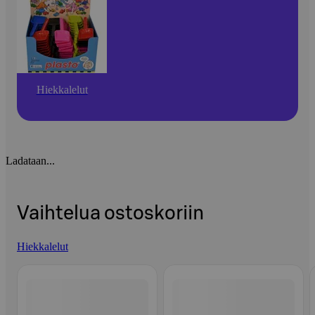
Hiekkalelut
Ladataan...
Vaihtelua ostoskoriin
Hiekkalelut
Ohita listaus