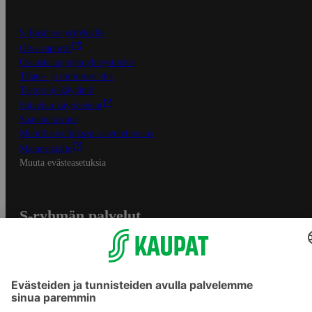
S-Business yrityksille
Oiva-raportit
Osuuskauppojen yhteystiedot
Tilaus- ja toimitusehdot
Tietosuojakäytäntö
Palvelun käyttöehdot
Saavutettavuus
Mobiilisovelluksen saavutettavuus
Mainostajalle
Muuta evästeasetuksia
S-ryhmän palvelut
S-ryhmä
Asiakasomistajuus
Yhteishyvä Ruoka -sovellus
S-ostoslista -sovellus