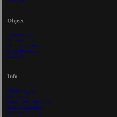
Asiakaspalvelu
Ohjeet
Ensitilaajan ohjeet
Näin maksat
Näin tilaat ja muokkaat
Kaikki ohjeet ja vinkit
In English
Info
S-Business yrityksille
Oiva-raportit
Osuuskauppojen yhteystiedot
Tilaus- ja toimitusehdot
Tietosuojakäytäntö