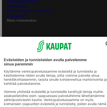
Palvelun käyttöehdot
Saavutettavuus
Mobiilisovelluksen saavutettavuus
Mainostajalle
Muuta evästeasetuksia
S-ryhmän palvelut
S-ryhmä
Asiakasomistajuus
Yhteishyvä Ruoka -sovellus
S-ostoslista -sovellus
Prisma.fi
Sokos.fi
S-Pankki
Yhteishyvä
Sokos Hotels
Raflaamo