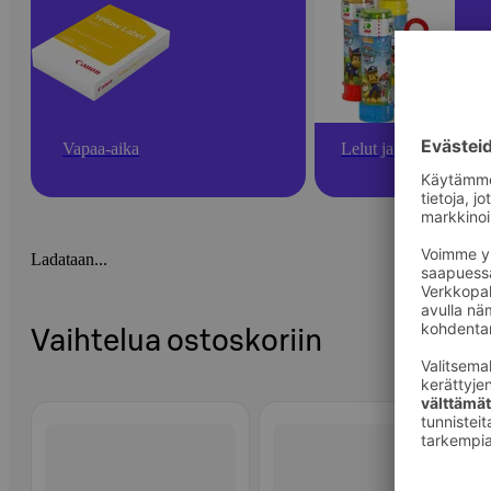
Vapaa-aika
Lelut ja pelit
Ladataan...
Vaihtelua ostoskoriin
Ohita listaus