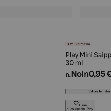
Ei valikoimassa
Play Mini Saip
30 ml
Noin
0,95 
n.
Valitse toimitu
Lisää
suosikkeihin, Play