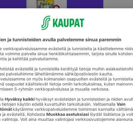
Saippuakuplat