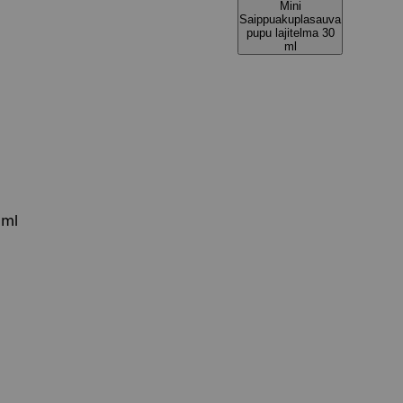
Mini
Saippuakuplasauva
pupu lajitelma 30
ml
 ml