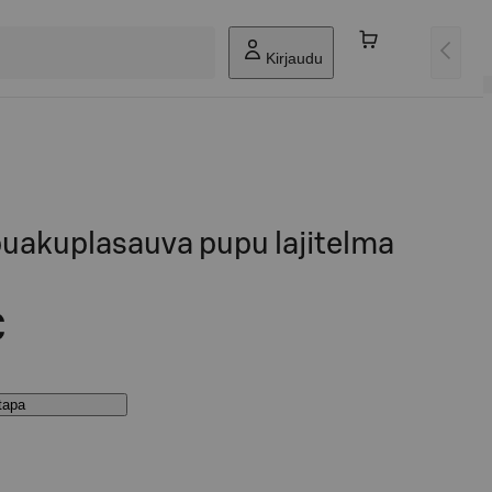
Kirjaudu
puakuplasauva pupu lajitelma
€
stapa