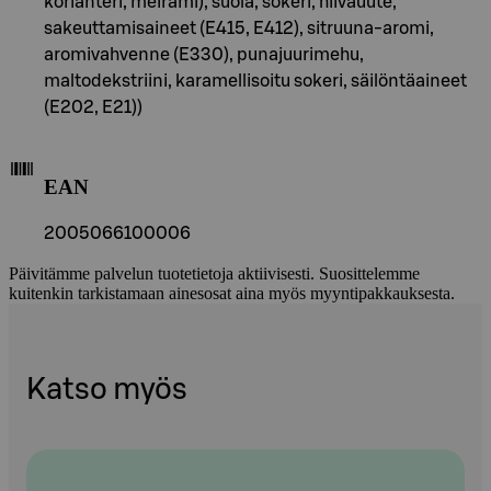
korianteri, meirami), suola, sokeri, hiivauute,
sakeuttamisaineet (E415, E412), sitruuna-aromi,
aromivahvenne (E330), punajuurimehu,
maltodekstriini, karamellisoitu sokeri, säilöntäaineet
(E202, E21))
EAN
2005066100006
Päivitämme palvelun tuotetietoja aktiivisesti. Suosittelemme
kuitenkin tarkistamaan ainesosat aina myös myyntipakkauksesta.
Katso myös