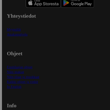
Yhteystiedot
Myymälät
Asiakaspalvelu
Ohjeet
Ensitilaajan ohjeet
Näin maksat
Näin tilaat ja muokkaat
Kaikki ohjeet ja vinkit
In English
Info