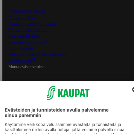
S-Business yrityksille
Oiva-raportit
Osuuskauppojen yhteystiedot
Tilaus- ja toimitusehdot
Tietosuojakäytäntö
Palvelun käyttöehdot
Saavutettavuus
Mobiilisovelluksen saavutettavuus
Mainostajalle
Muuta evästeasetuksia
S-ryhmän palvelut
S-ryhmä
Asiakasomistajuus
Yhteishyvä Ruoka -sovellus
S-ostoslista -sovellus
Prisma.fi