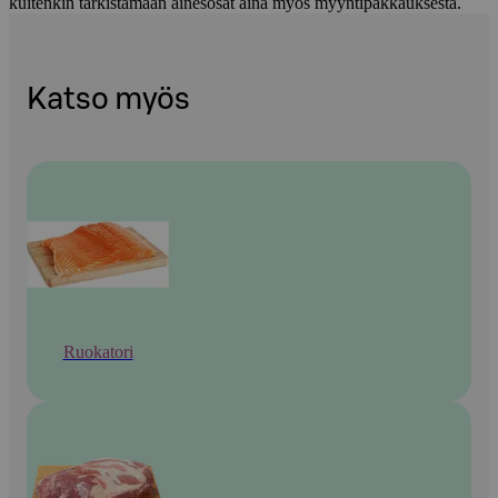
kuitenkin tarkistamaan ainesosat aina myös myyntipakkauksesta.
Katso myös
Ruokatori