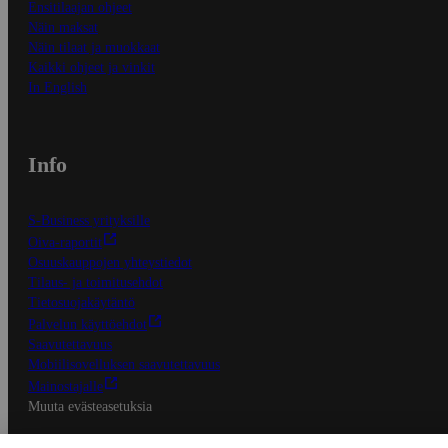
Ensitilaajan ohjeet
Näin maksat
Näin tilaat ja muokkaat
Kaikki ohjeet ja vinkit
In English
Info
S-Business yrityksille
Oiva-raportit
Osuuskauppojen yhteystiedot
Tilaus- ja toimitusehdot
Tietosuojakäytäntö
Palvelun käyttöehdot
Saavutettavuus
Mobiilisovelluksen saavutettavuus
Mainostajalle
Muuta evästeasetuksia