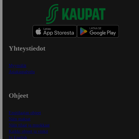
Yhteystiedot
Myymälät
Asiakaspalvelu
Ohjeet
Ensitilaajan ohjeet
Näin maksat
Näin tilaat ja muokkaat
Kaikki ohjeet ja vinkit
In English