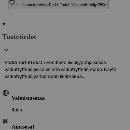
Lisää suosikkeihin, Poddi Tartufi Valkotryffeliöljy 250ml
Tuotetiedot
Poddi Tartufi ekstra-neitsytoliiviöljypohjaisessa
valkotryffeliöljyssä on aito valkotryffelin maku. Käytä
valkotryffeliöjyä tuomaan lisämakua…
Valmistusmaa
Italia
Ainesosat