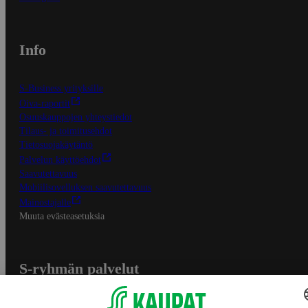
Info
S-Business yrityksille
Oiva-raportit
Osuuskauppojen yhteystiedot
Tilaus- ja toimitusehdot
Tietosuojakäytäntö
Palvelun käyttöehdot
Saavutettavuus
Mobiilisovelluksen saavutettavuus
Mainostajalle
Muuta evästeasetuksia
S-ryhmän palvelut