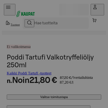
Hyppää sisältöön
Tuotteet
Ei valikoimassa
Poddi Tartufi Valkotryffeliöljy
250ml
Kaikki Poddi Tartufi -tuotteet
vertailuhinta
Noin
21,80 €
87,20 €/l
n.
87,20 €/l
Valitse toimitustapa