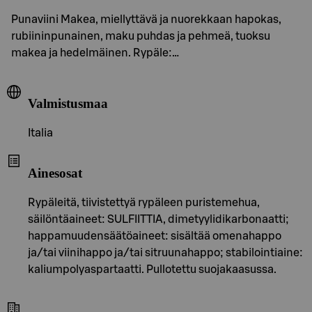
Punaviini Makea, miellyttävä ja nuorekkaan hapokas,
rubiininpunainen, maku puhdas ja pehmeä, tuoksu
makea ja hedelmäinen. Rypäle:…
Valmistusmaa
Italia
Ainesosat
Rypäleitä, tiivistettyä rypäleen puristemehua,
säilöntäaineet: SULFIITTIA, dimetyylidikarbonaatti;
happamuudensäätöaineet: sisältää omenahappo
ja/tai viinihappo ja/tai sitruunahappo; stabilointiaine:
kaliumpolyaspartaatti. Pullotettu suojakaasussa.