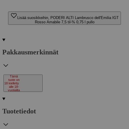
Lisää suosikkeihin, PODERI ALTI Lambrusco dell'Emilia IGT
Rosso Amabile 7,5 til-% 0,75 l pullo
Pakkausmerkinnät
Tämä
tuote on
18
kielletty
alle 18-
vuotiailta
Tuotetiedot