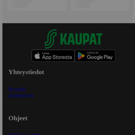
Yhteystiedot
Myymälät
Asiakaspalvelu
Ohjeet
Ensitilaajan ohjeet