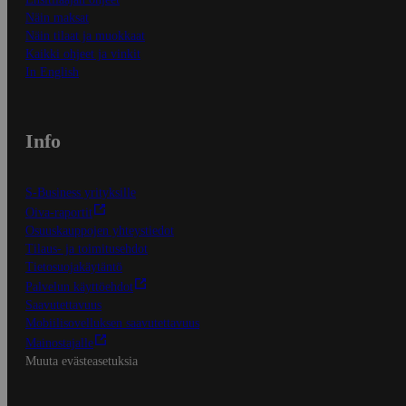
Näin maksat
Näin tilaat ja muokkaat
Kaikki ohjeet ja vinkit
In English
Info
S-Business yrityksille
Oiva-raportit
Osuuskauppojen yhteystiedot
Tilaus- ja toimitusehdot
Tietosuojakäytäntö
Palvelun käyttöehdot
Saavutettavuus
Mobiilisovelluksen saavutettavuus
Mainostajalle
Muuta evästeasetuksia