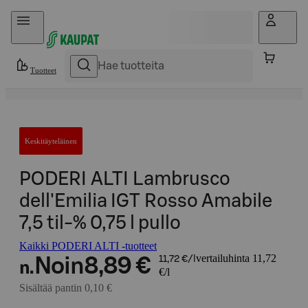
Hyppää sisältöön
Tuotteet
Keskitäyteläinen
PODERI ALTI Lambrusco
dell'Emilia IGT Rosso Amabile
7,5 til-% 0,75 l pullo
Kaikki PODERI ALTI -tuotteet
vertailuhinta 11,72
Noin
8,89 €
11,72 €/l
n.
€/l
Sisältää pantin 0,10 €