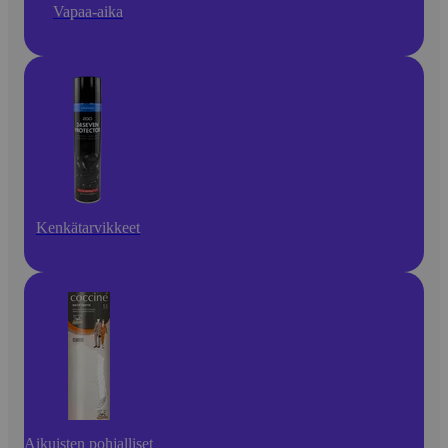
Vapaa-aika
Kenkätarvikkeet
Aikuisten pohjalliset