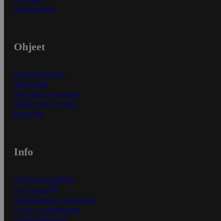
Asiakaspalvelu
Ohjeet
Ensitilaajan ohjeet
Näin maksat
Näin tilaat ja muokkaat
Kaikki ohjeet ja vinkit
In English
Info
S-Business yrityksille
Oiva-raportit
Osuuskauppojen yhteystiedot
Tilaus- ja toimitusehdot
Tietosuojakäytäntö