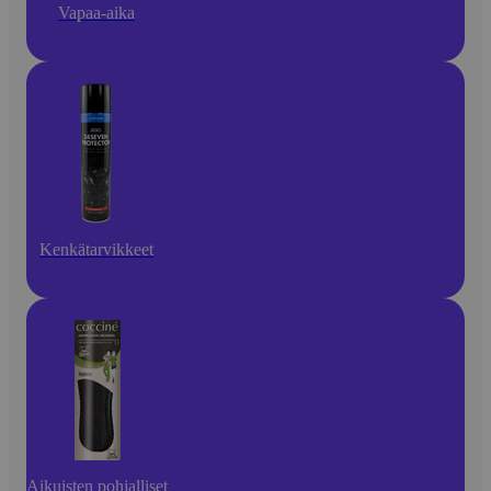
Vapaa-aika
Kenkätarvikkeet
Aikuisten pohjalliset