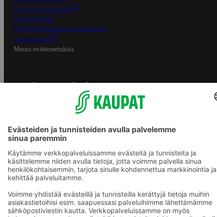
Palvelun käyttöehdot
Saavutettavuus
Mobiilisovelluksen saavutettavuus
Mainostajalle
Muuta evästeasetuksia
S-ryhmän palvelut
S-ryhmä
Asiakasomistajuus
Yhteishyvä Ruoka -sovellus
S-ostoslista -sovellus
Prisma.fi
Sokos.fi
S-Pankki
Yhteishyvä
Sokos Hotels
Raflaamo