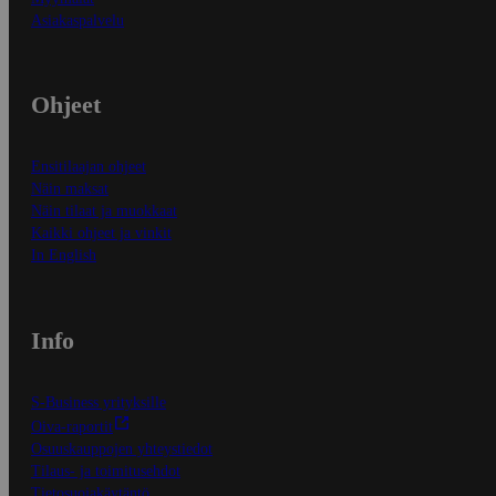
Asiakaspalvelu
Ohjeet
Ensitilaajan ohjeet
Näin maksat
Näin tilaat ja muokkaat
Kaikki ohjeet ja vinkit
In English
Info
S-Business yrityksille
Oiva-raportit
Osuuskauppojen yhteystiedot
Tilaus- ja toimitusehdot
Tietosuojakäytäntö