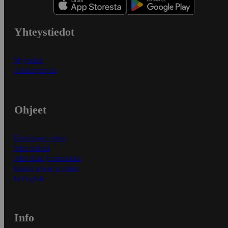
Yhteystiedot
Myymälät
Asiakaspalvelu
Ohjeet
Ensitilaajan ohjeet
Näin maksat
Näin tilaat ja muokkaat
Kaikki ohjeet ja vinkit
In English
Info