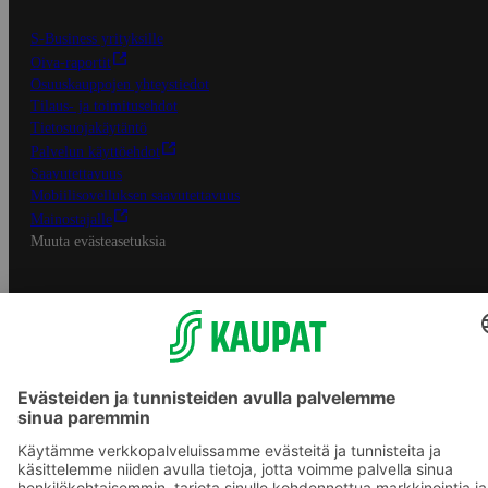
S-Business yrityksille
Oiva-raportit
Osuuskauppojen yhteystiedot
Tilaus- ja toimitusehdot
Tietosuojakäytäntö
Palvelun käyttöehdot
Saavutettavuus
Mobiilisovelluksen saavutettavuus
Mainostajalle
Muuta evästeasetuksia
S-ryhmän palvelut
S-ryhmä
Asiakasomistajuus
Yhteishyvä Ruoka -sovellus
S-ostoslista -sovellus
Prisma.fi