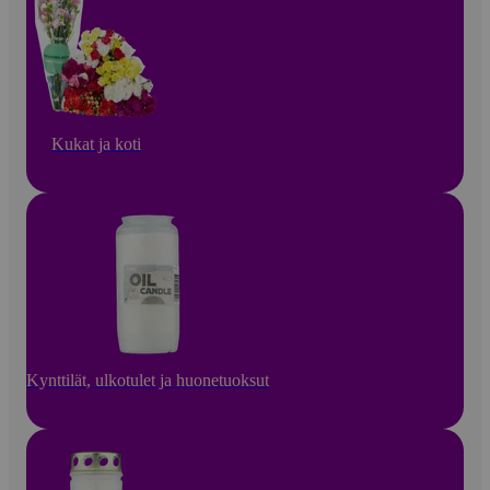
Kukat ja koti
Kynttilät, ulkotulet ja huonetuoksut