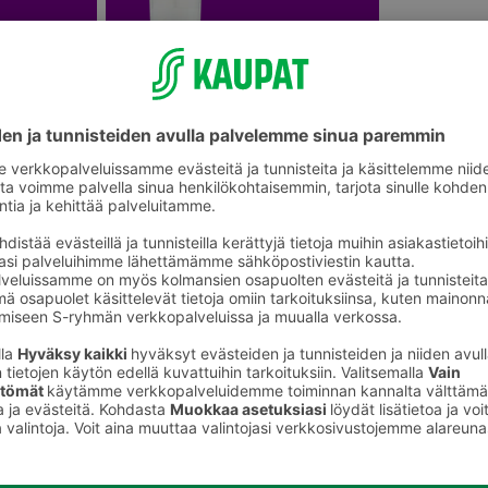
onetuoksut
Hautakynttilät