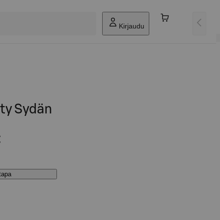
Kirjaudu
hty Sydän
€
stapa