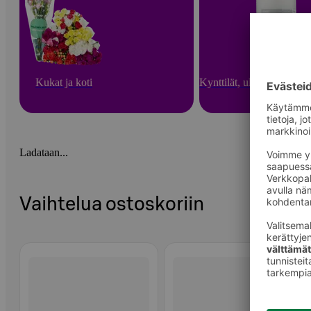
Kukat ja koti
Kynttilät, ulkotulet ja hu
Ladataan...
Vaihtelua ostoskoriin
Ohita listaus