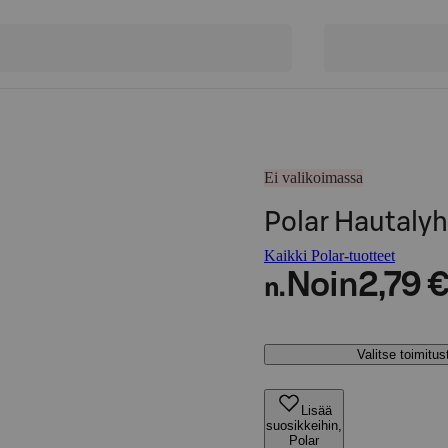
Ei valikoimassa
Polar Hautaly
Kaikki Polar-tuotteet
Noin
2,79 
n.
Valitse toimitu
Lisää
suosikkeihin,
Polar