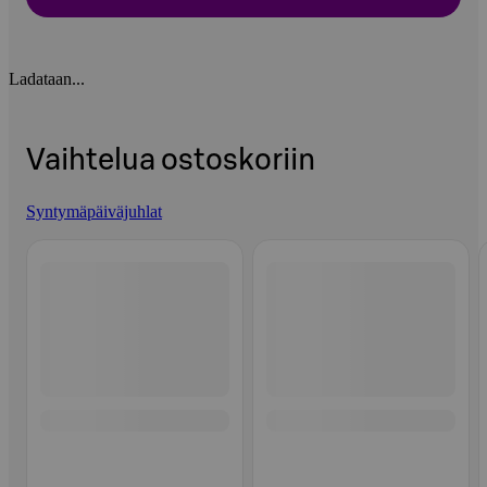
Ladataan...
Vaihtelua ostoskoriin
Syntymäpäiväjuhlat
Ohita listaus