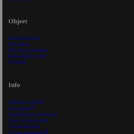
Ohjeet
Ensitilaajan ohjeet
Näin maksat
Näin tilaat ja muokkaat
Kaikki ohjeet ja vinkit
In English
Info
S-Business yrityksille
Oiva-raportit
Osuuskauppojen yhteystiedot
Tilaus- ja toimitusehdot
Tietosuojakäytäntö
Palvelun käyttöehdot