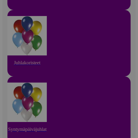
Juhlakoristeet
Syntymäpäiväjuhlat