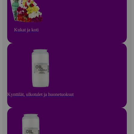
Kukat ja koti
Kynttilät, ulkotulet ja huonetuoksut