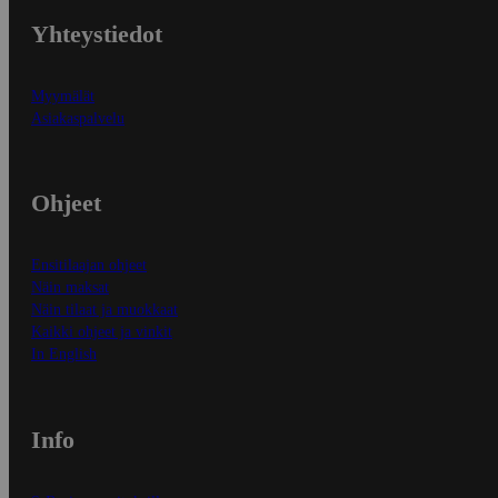
Yhteystiedot
Myymälät
Asiakaspalvelu
Ohjeet
Ensitilaajan ohjeet
Näin maksat
Näin tilaat ja muokkaat
Kaikki ohjeet ja vinkit
In English
Info