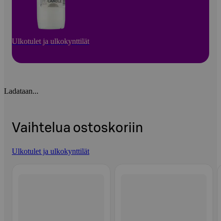
Ulkotulet ja ulkokynttilät
Ladataan...
Vaihtelua ostoskoriin
Ulkotulet ja ulkokynttilät
Ohita listaus