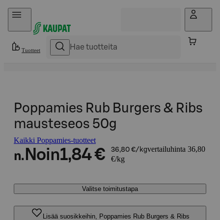
Hyppää sisältöön
Tuotteet
Poppamies Rub Burgers & Ribs
mausteseos 50g
Kaikki Poppamies-tuotteet
vertailuhinta 36,80
Noin
1,84 €
36,80 €/kg
n.
€/kg
Valitse toimitustapa
Lisää suosikkeihin, Poppamies Rub Burgers & Ribs