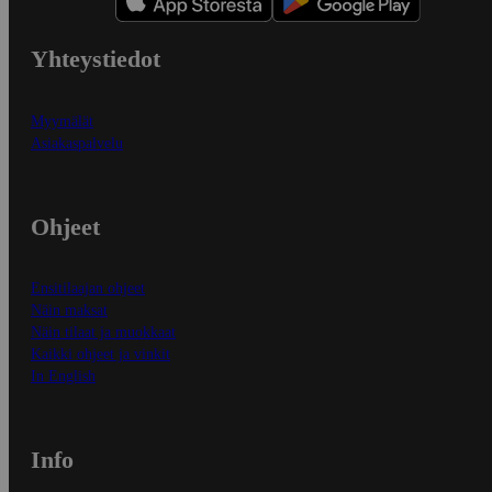
Yhteystiedot
Myymälät
Asiakaspalvelu
Ohjeet
Ensitilaajan ohjeet
Näin maksat
Näin tilaat ja muokkaat
Kaikki ohjeet ja vinkit
In English
Info