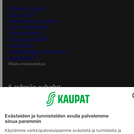
S-Business yrityksille
Oiva-raportit
Osuuskauppojen yhteystiedot
Tilaus- ja toimitusehdot
Tietosuojakäytäntö
Palvelun käyttöehdot
Saavutettavuus
Mobiilisovelluksen saavutettavuus
Mainostajalle
Muuta evästeasetuksia
S-ryhmän palvelut
S-ryhmä
Asiakasomistajuus
Yhteishyvä Ruoka -sovellus
S-ostoslista -sovellus
Prisma.fi