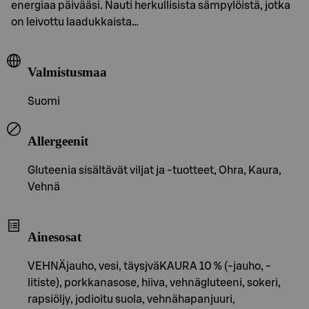
energiaa päivääsi. Nauti herkullisista sämpylöistä, jotka
on leivottu laadukkaista…
Valmistusmaa
Suomi
Allergeenit
Gluteenia sisältävät viljat ja -tuotteet, Ohra, Kaura,
Vehnä
Ainesosat
VEHNÄjauho, vesi, täysjväKAURA 10 % (-jauho, -
litiste), porkkanasose, hiiva, vehnägluteeni, sokeri,
rapsiöljy, jodioitu suola, vehnähapanjuuri,