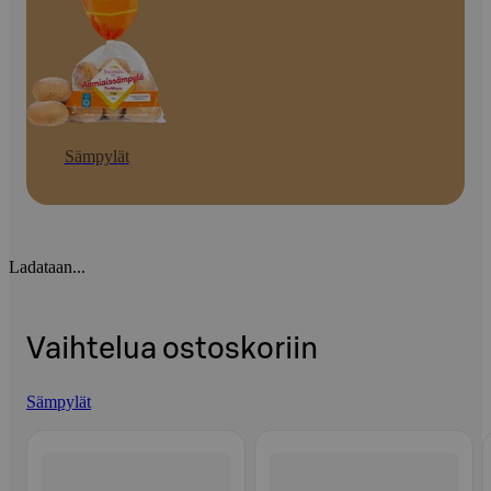
Sämpylät
Ladataan...
Vaihtelua ostoskoriin
Sämpylät
Ohita listaus