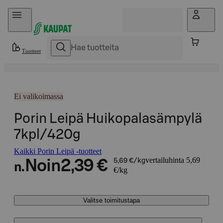
Hyppää sisältöön
Tuotteet
Ei valikoimassa
Porin Leipä Huikopalasämpylä
7kpl/420g
Kaikki Porin Leipä -tuotteet
vertailuhinta 5,69
Noin
2,39 €
5,69 €/kg
n.
€/kg
Valitse toimitustapa