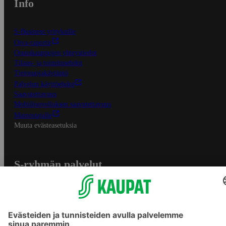
Info
S-Business yrityksille
Oiva-raportit
Osuuskauppojen yhteystiedot
Tilaus- ja toimitusehdot
Tietosuojakäytäntö
Palvelun käyttöehdot
Saavutettavuus
Mobiilisovelluksen saavutettavuus
Mainostajalle
Muuta evästeasetuksia
S-ryhmän palvelut
S-ryhmä
Asiakasomistajuus
Yhteishyvä Ruoka -sovellus