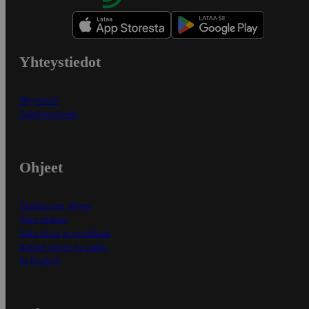
Yhteystiedot
Myymälät
Asiakaspalvelu
Ohjeet
Ensitilaajan ohjeet
Näin maksat
Näin tilaat ja muokkaat
Kaikki ohjeet ja vinkit
In English