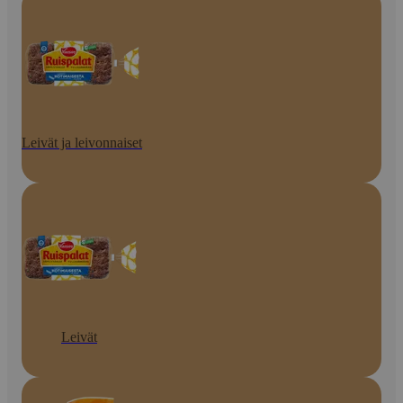
Leivät ja leivonnaiset
Leivät