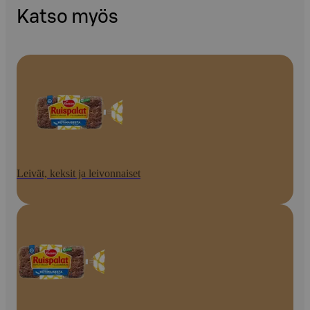
Katso myös
Leivät, keksit ja leivonnaiset