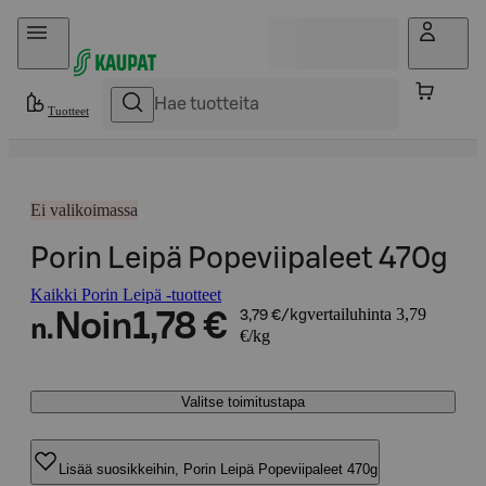
Hyppää sisältöön
Tuotteet
Ei valikoimassa
Porin Leipä Popeviipaleet 470g
Kaikki Porin Leipä -tuotteet
vertailuhinta 3,79
Noin
1,78 €
3,79 €/kg
n.
€/kg
Valitse toimitustapa
Lisää suosikkeihin, Porin Leipä Popeviipaleet 470g