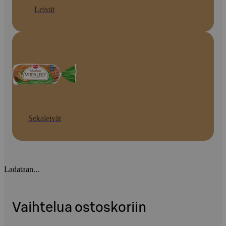
Leivät
Sekaleivät
Ladataan...
Vaihtelua ostoskoriin