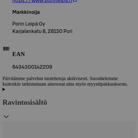
https://www.porinleipa.fi
Markkinoija
Porin Leipä Oy
Karjalankatu 8, 28130 Pori
EAN
6434300142209
Päivitämme palvelun tuotetietoja aktiivisesti. Suosittelemme
kuitenkin tarkistamaan ainesosat aina myös myyntipakkauksesta.
Ravintosisältö