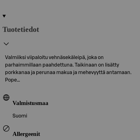
Tuotetiedot
Valmiiksi viipaloitu vehnäsekäleipä, joka on
parhaimmillaan paahdettuna. Taikinaan on lisätty
porkkanaa ja perunaa makua ja mehevyyttä antamaan.
Pope…
Valmistusmaa
Suomi
Allergeenit