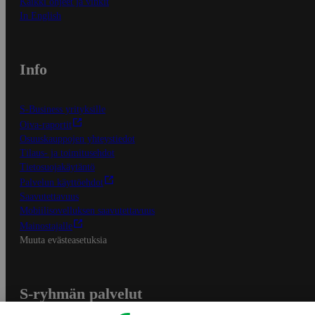
Kaikki ohjeet ja vinkit
In English
Info
S-Business yrityksille
Oiva-raportit
Osuuskauppojen yhteystiedot
Tilaus- ja toimitusehdot
Tietosuojakäytäntö
Palvelun käyttöehdot
Saavutettavuus
Mobiilisovelluksen saavutettavuus
Mainostajalle
Muuta evästeasetuksia
S-ryhmän palvelut