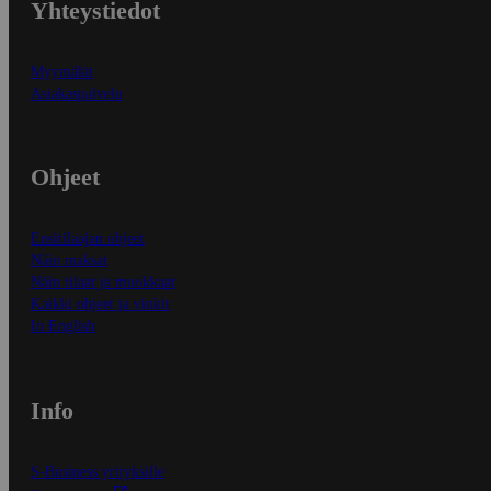
Yhteystiedot
Myymälät
Asiakaspalvelu
Ohjeet
Ensitilaajan ohjeet
Näin maksat
Näin tilaat ja muokkaat
Kaikki ohjeet ja vinkit
In English
Info
S-Business yrityksille