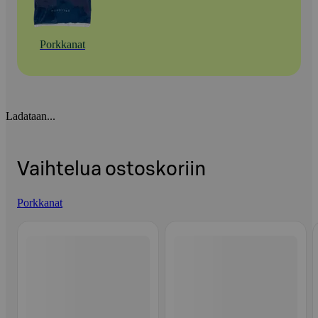
Porkkanat
Ladataan...
Vaihtelua ostoskoriin
Porkkanat
Ohita listaus