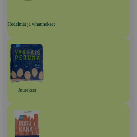
Hedelmät ja vihannekset
Juurekset