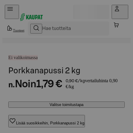
Hyppää sisältöön
Tuotteet
Ei valikoimassa
Porkkanapussi 2 kg
vertailuhinta 0,90
Noin
1,79 €
0,90 €/kg
n.
€/kg
Valitse toimitustapa
Lisää suosikkeihin, Porkkanapussi 2 kg