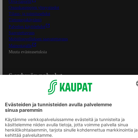
Oiva-raportit
Osuuskauppojen yhteystiedot
Tilaus- ja toimitusehdot
Tietosuojakäytäntö
Palvelun käyttöehdot
Saavutettavuus
Mobiilisovelluksen saavutettavuus
Mainostajalle
Muuta evästeasetuksia
S-ryhmän palvelut
S-ryhmä
Asiakasomistajuus
Yhteishyvä Ruoka -sovellus
S-ostoslista -sovellus
Prisma.fi
Sokos.fi
S-Pankki