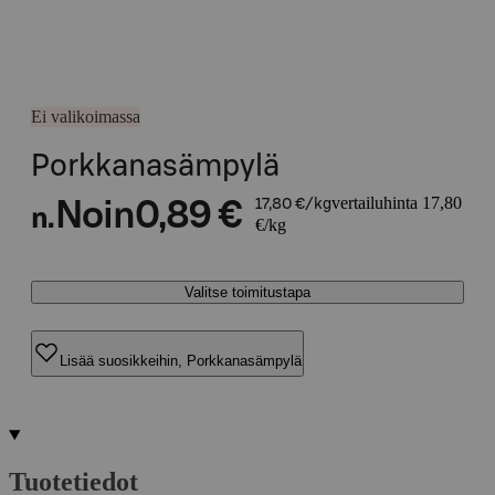
Ei valikoimassa
Porkkanasämpylä
vertailuhinta 17,80
Noin
0,89 €
17,80 €/kg
n.
€/kg
Valitse toimitustapa
Lisää suosikkeihin, Porkkanasämpylä
Tuotetiedot