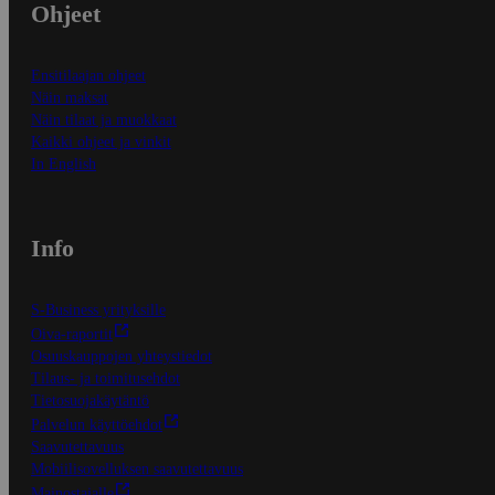
Ohjeet
Ensitilaajan ohjeet
Näin maksat
Näin tilaat ja muokkaat
Kaikki ohjeet ja vinkit
In English
Info
S-Business yrityksille
Oiva-raportit
Osuuskauppojen yhteystiedot
Tilaus- ja toimitusehdot
Tietosuojakäytäntö
Palvelun käyttöehdot
Saavutettavuus
Mobiilisovelluksen saavutettavuus
Mainostajalle