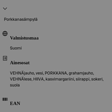
Porkkanasämpylä
Valmistusmaa
Suomi
Ainesosat
VEHNÄjauho, vesi, PORKKANA, grahamjauho,
VEHNÄlese, HIIVA, kasvimargariini, siirappi, sokeri,
suola
EAN