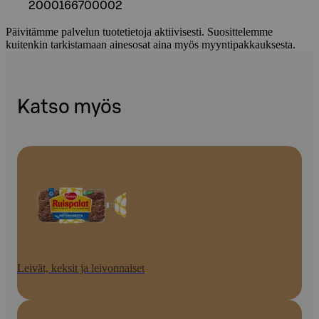
2000166700002
Päivitämme palvelun tuotetietoja aktiivisesti. Suosittelemme
kuitenkin tarkistamaan ainesosat aina myös myyntipakkauksesta.
Katso myös
Leivät, keksit ja leivonnaiset