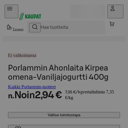
Hyppää sisältöön
Tuotteet
Ei valikoimassa
Porlammin Ahonlaita Kirpea
omena-Vaniljajogurtti 400g
Kaikki Porlammin-tuotteet
vertailuhinta 7,35
Noin
2,94 €
7,35 €/kg
n.
€/kg
Valitse toimitustapa