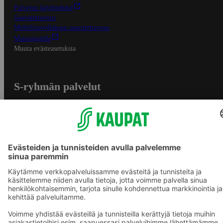
Palvelun käyttöehdot
Saavutettavuus
Mobiilisovelluksen saavutettavuus
Mainostajalle
Muuta evästeasetuksia
S-ryhmän palvelut
S-ryhmä
Asiakasomistajuus
Yhteishyvä Ruoka -sovellus
S-ostoslista -sovellus
Prisma.fi
Sokos.fi
S-Pankki
Yhteishyvä
Sokos Hotels
Raflaamo