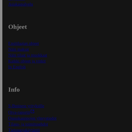
Asiakaspalvelu
Ohjeet
Ensitilaajan ohjeet
Näin maksat
Näin tilaat ja muokkaat
Kaikki ohjeet ja vinkit
In English
Info
S-Business yrityksille
Oiva-raportit
Osuuskauppojen yhteystiedot
Tilaus- ja toimitusehdot
Tietosuojakäytäntö