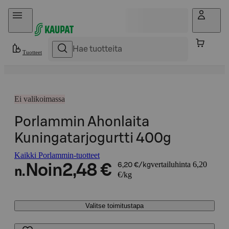
Hyppää sisältöön
Tuotteet
Ei valikoimassa
Porlammin Ahonlaita
Kuningatarjogurtti 400g
Kaikki Porlammin-tuotteet
vertailuhinta 6,20
Noin
2,48 €
6,20 €/kg
n.
€/kg
Valitse toimitustapa