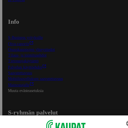
Info
S-Business yrityksille
Oiva-raportit
Osuuskauppojen yhteystiedot
Tilaus- ja toimitusehdot
Tietosuojakäytäntö
Palvelun käyttöehdot
Saavutettavuus
Mobiilisovelluksen saavutettavuus
Mainostajalle
Muuta evästeasetuksia
S-ryhmän palvelut