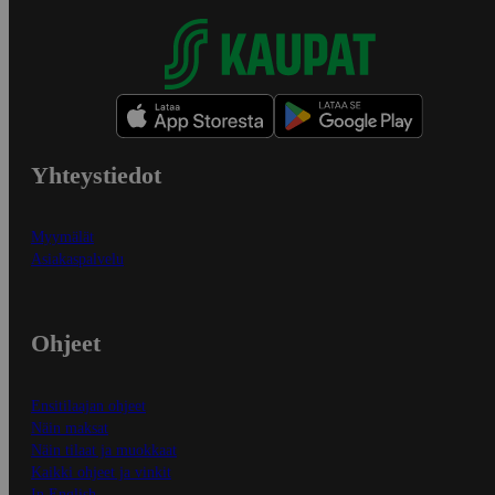
Yhteystiedot
Myymälät
Asiakaspalvelu
Ohjeet
Ensitilaajan ohjeet
Näin maksat
Näin tilaat ja muokkaat
Kaikki ohjeet ja vinkit
In English