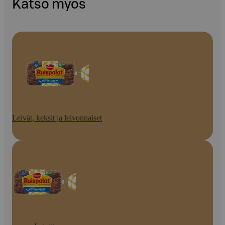
Katso myös
Leivät, keksit ja leivonnaiset