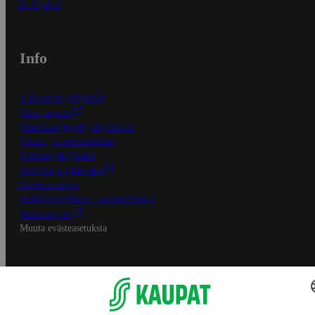
In English
Info
S-Business yrityksille
Oiva-raportit
Osuuskauppojen yhteystiedot
Tilaus- ja toimitusehdot
Tietosuojakäytäntö
Palvelun käyttöehdot
Saavutettavuus
Mobiilisovelluksen saavutettavuus
Mainostajalle
Muuta evästeasetuksia
S-ryhmän palvelut