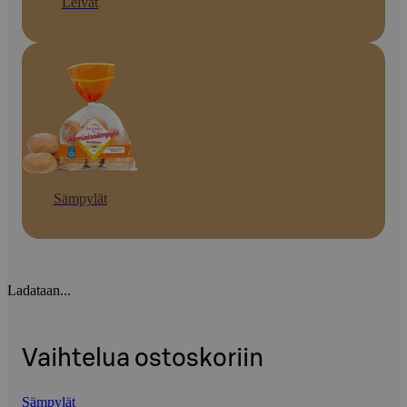
Leivät
Sämpylät
Ladataan...
Vaihtelua ostoskoriin
Sämpylät