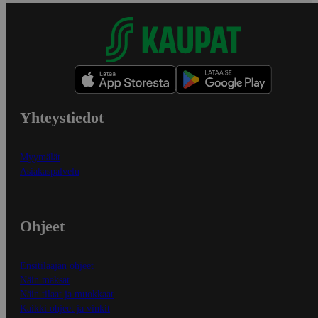
Yhteystiedot
Myymälät
Asiakaspalvelu
Ohjeet
Ensitilaajan ohjeet
Näin maksat
Näin tilaat ja muokkaat
Kaikki ohjeet ja vinkit