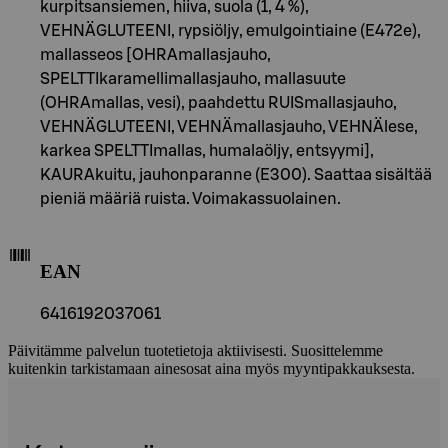
kurpitsansiemen, hiiva, suola (1, 4 %),
VEHNÄGLUTEENI, rypsiöljy, emulgointiaine (E472e),
mallasseos [OHRAmallasjauho,
SPELTTIkaramellimallasjauho, mallasuute
(OHRAmallas, vesi), paahdettu RUISmallasjauho,
VEHNÄGLUTEENI, VEHNÄmallasjauho, VEHNÄlese,
karkea SPELTTImallas, humalaöljy, entsyymi],
KAURAkuitu, jauhonparanne (E300). Saattaa sisältää
pieniä määriä ruista. Voimakassuolainen.
EAN
6416192037061
Päivitämme palvelun tuotetietoja aktiivisesti. Suosittelemme
kuitenkin tarkistamaan ainesosat aina myös myyntipakkauksesta.