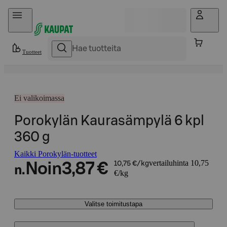
Hyppää sisältöön
Tuotteet
Ei valikoimassa
Porokylän Kaurasämpylä 6 kpl
360 g
Kaikki Porokylän-tuotteet
vertailuhinta 10,75
Noin
3,87 €
10,75 €/kg
n.
€/kg
Valitse toimitustapa