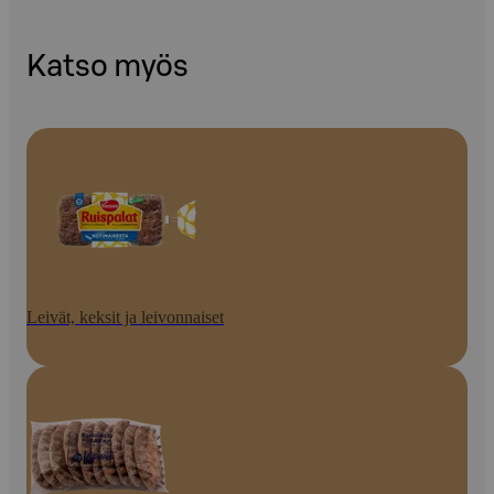
Katso myös
Leivät, keksit ja leivonnaiset