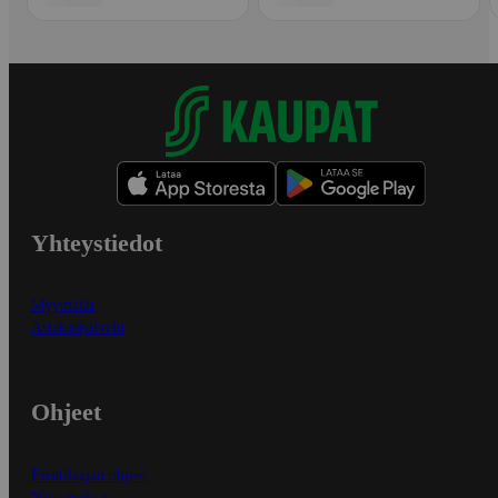
Yhteystiedot
Myymälät
Asiakaspalvelu
Ohjeet
Ensitilaajan ohjeet
Näin maksat