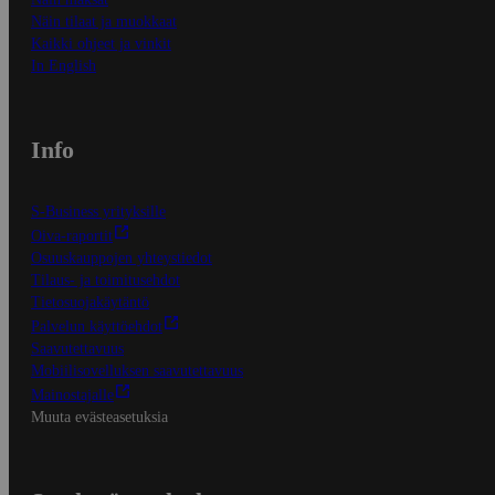
Näin tilaat ja muokkaat
Kaikki ohjeet ja vinkit
In English
Info
S-Business yrityksille
Oiva-raportit
Osuuskauppojen yhteystiedot
Tilaus- ja toimitusehdot
Tietosuojakäytäntö
Palvelun käyttöehdot
Saavutettavuus
Mobiilisovelluksen saavutettavuus
Mainostajalle
Muuta evästeasetuksia