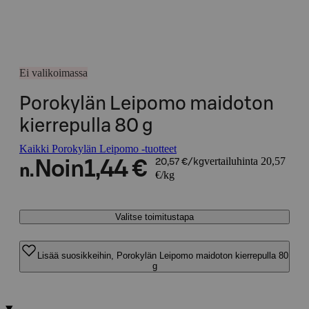
Ei valikoimassa
Porokylän Leipomo maidoton
kierrepulla 80 g
Kaikki Porokylän Leipomo -tuotteet
vertailuhinta 20,57
Noin
1,44 €
20,57 €/kg
n.
€/kg
Valitse toimitustapa
Lisää suosikkeihin, Porokylän Leipomo maidoton kierrepulla 80
g