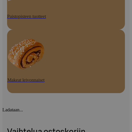
Paistopisteen tuotteet
Makeat leivonnaiset
Ladataan...
Vaihtelua ostoskoriin