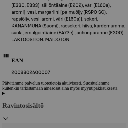
(E330, E333), säilöntäaine (E202), väri (E160a),
aromi], vesi, margariini [palmuöljy (RSPO SG),
rapsiöljy, vesi, aromi, väri (E160a)], sokeri,
KANANMUNA (Suomi), raesokeri, hiiva, kardemumma,
suola, emulgointiaine (E472e), jauhonparanne (E300).
LAKTOOSITON. MAIDOTON.
EAN
2003802400007
Päivitämme palvelun tuotetietoja aktiivisesti. Suosittelemme
kuitenkin tarkistamaan ainesosat aina myös myyntipakkauksesta.
Ravintosisältö