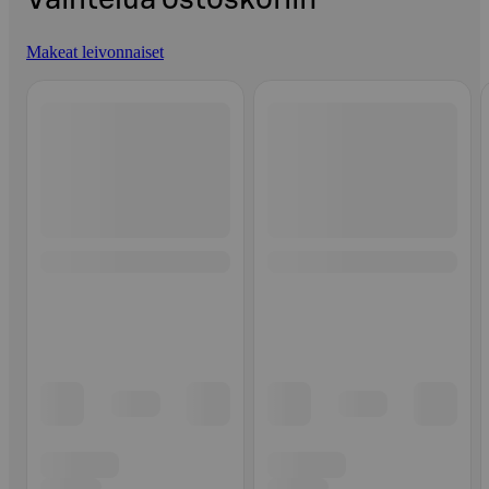
Makeat leivonnaiset
Ohita listaus