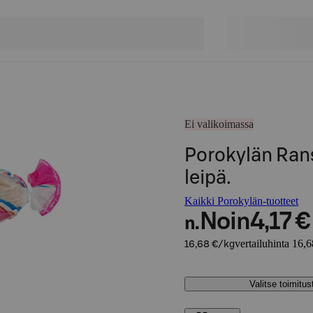
Ei valikoimassa
Porokylän Rans
leipä.
Kaikki Porokylän-tuotteet
Noin
4,17 €
n.
vertailuhinta 16,
16,68 €/kg
Valitse toimitu