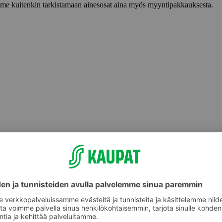
lemme kuitenkin tarkistamaan ainesosat aina myös myyntipakkauksesta.