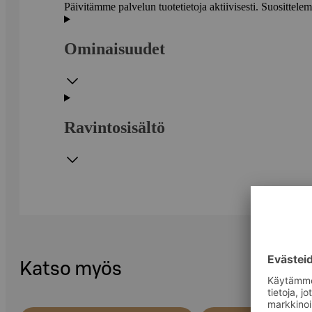
Päivitämme palvelun tuotetietoja aktiivisesti. Suositte
Ominaisuudet
Ravintosisältö
Katso myös