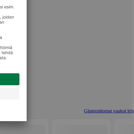
Gluteenittomat vaaleat leiv