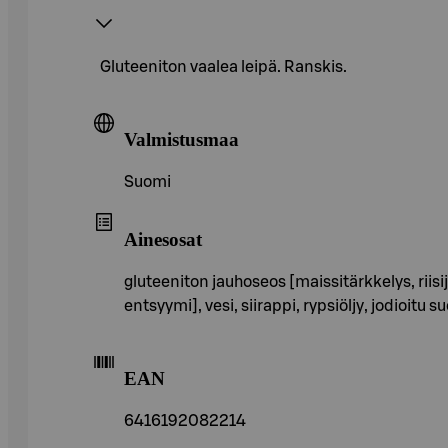
Gluteeniton vaalea leipä. Ranskis.
Valmistusmaa
Suomi
Ainesosat
gluteeniton jauhoseos [maissitärkkelys, riisij
entsyymi], vesi, siirappi, rypsiöljy, jodioitu 
EAN
6416192082214