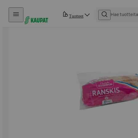
Hyppää sisältöön
Tuotteet