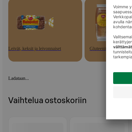
Leivät, keksit ja leivonnaiset
Gluteenittomat
Ladataan...
Vaihtelua ostoskoriin
Ohita listaus