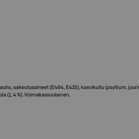
auho, sakeutusaineet (E464, E415), kasvikuitu (psyllium, juurisi
suola (1, 4 %). Voimakassuolainen.