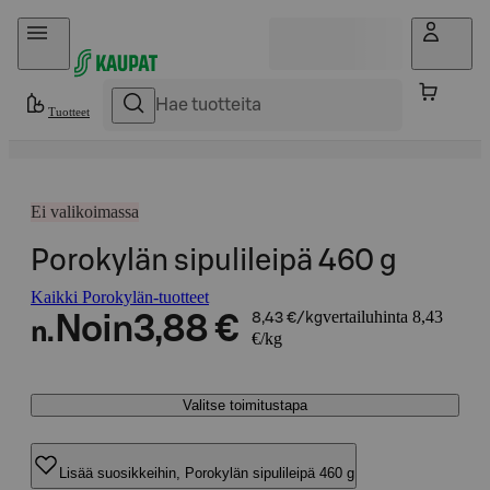
Hyppää sisältöön
Tuotteet
Ei valikoimassa
Porokylän sipulileipä 460 g
Kaikki Porokylän-tuotteet
vertailuhinta 8,43
Noin
3,88 €
8,43 €/kg
n.
€/kg
Valitse toimitustapa
Lisää suosikkeihin, Porokylän sipulileipä 460 g