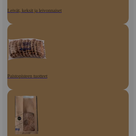
Leivät, keksit ja leivonnaiset
Paistopisteen tuotteet