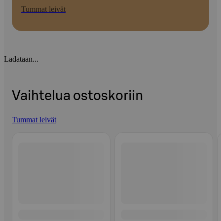
Tummat leivät
Ladataan...
Vaihtelua ostoskoriin
Tummat leivät
Ohita listaus