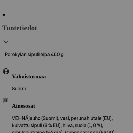
Tuotetiedot
Porokylän sipulileipä 460 g
Valmistusmaa
Suomi
Ainesosat
VEHNÄjauho (Suomi), vesi, perunahiutale (EU),
kuivattu sipuli (3 % EU), hiiva, suola (1, 0 %),
emulgointiaine (E472e), jauhonparanne (E300).