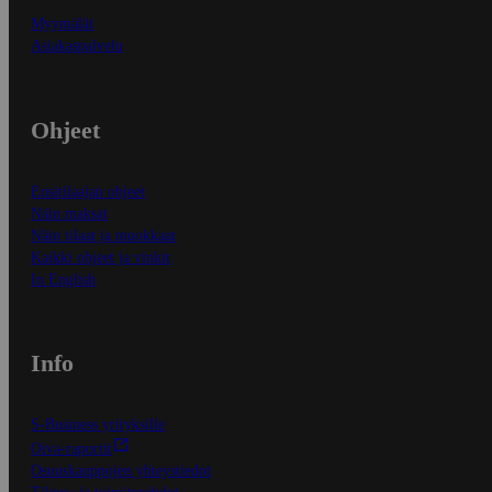
Myymälät
Asiakaspalvelu
Ohjeet
Ensitilaajan ohjeet
Näin maksat
Näin tilaat ja muokkaat
Kaikki ohjeet ja vinkit
In English
Info
S-Business yrityksille
Oiva-raportit
Osuuskauppojen yhteystiedot