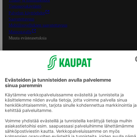
Tilaus- ja toimitusehdot
Tietosuojakäytäntö
Palvelun käyttöehdot
Saavutettavuus
Mobiilisovelluksen saavutettavuus
Mainostajalle
Muuta evästeasetuksia
S-ryhmän palvelut
S-ryhmä
Asiakasomistajuus
Yhteishyvä Ruoka -sovellus
S-ostoslista -sovellus
Prisma.fi
Sokos.fi
S-Pankki
Yhteishyvä
Sokos Hotels